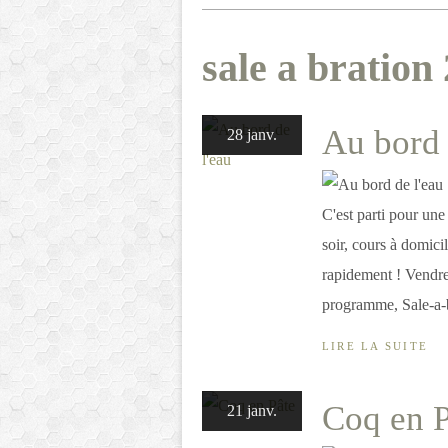
sale a bration
Au bord 
28 janv.
C'est parti pour un
soir, cours à domici
rapidement ! Vendred
programme, Sale-a-br
LIRE LA SUITE
Coq en P
21 janv.