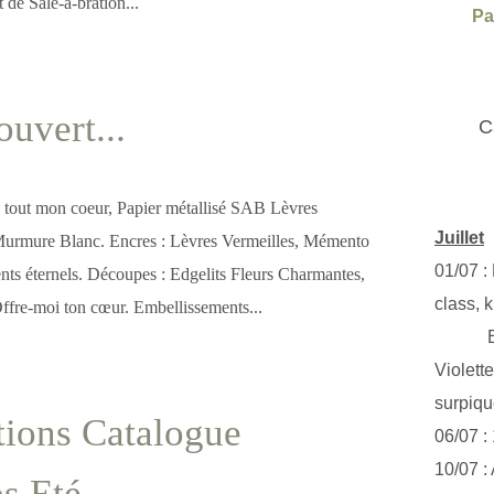
t de Sale-a-bration...
Pa
ouvert...
C
 tout mon coeur, Papier métallisé SAB Lèvres
Juillet
 Murmure Blanc. Encres : Lèvres Vermeilles, Mémento
01/07 :
ents éternels. Découpes : Edgelits Fleurs Charmantes,
class, k
ffre-moi ton cœur. Embellissements...
Exclus
Violett
surpiq
tions Catalogue
06/07 :
10/07 :
s Eté