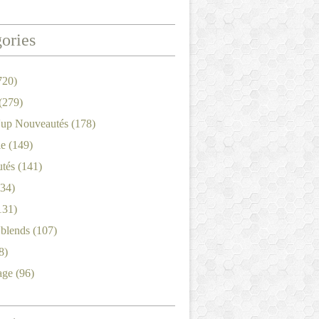
ories
720)
(279)
'up Nouveautés
(178)
le
(149)
tés
(141)
34)
131)
'blends
(107)
8)
age
(96)