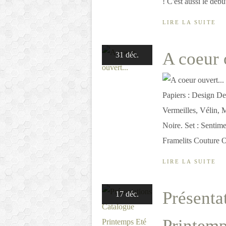
! C'est aussi le débu
LIRE LA SUITE
A coeur 
31 déc.
Papiers : Design De
Vermeilles, Vélin,
Noire. Set : Sentim
Framelits Couture O
LIRE LA SUITE
Présenta
17 déc.
Printemp