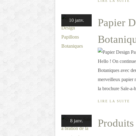
LIRE LA SUITE
Papier D
10 janv.
Botaniq
Hello ! On continue
Botaniques avec deu
merveilleux papier 
la brochure Sale-a-b
LIRE LA SUITE
Produits 
8 janv.