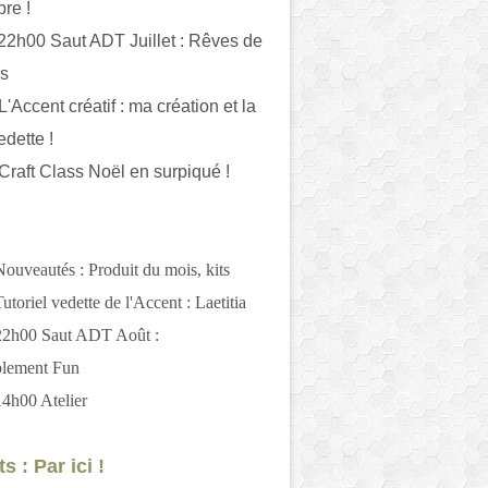
bre !
 22h00 Saut ADT Juillet : Rêves de
es
L'Accent créatif : ma création et la
edette !
 Craft Class Noël en surpiqué !
Nouveautés : Produit du mois, kits
utoriel vedette de l'Accent : Laetitia
 22h00 Saut ADT Août :
blement Fun
14h00 Atelier
s : Par ici !