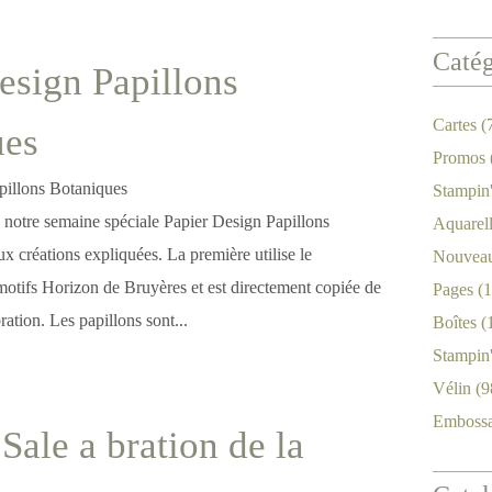
Catég
esign Papillons
Cartes
(
ues
Promos
Stampin
 notre semaine spéciale Papier Design Papillons
Aquarel
x créations expliquées. La première utilise le
Nouveau
motifs Horizon de Bruyères et est directement copiée de
Pages
(1
ration. Les papillons sont...
Boîtes
(
Stampin
Vélin
(9
Emboss
Sale a bration de la