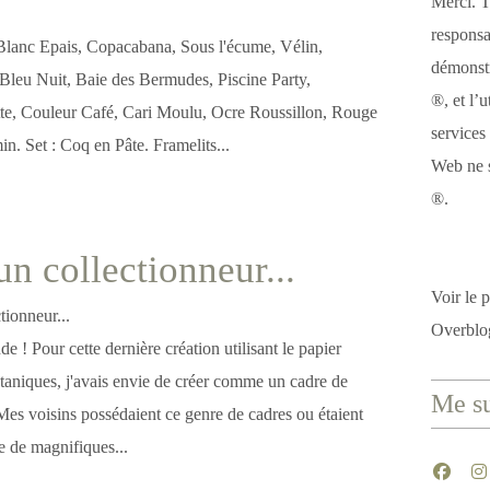
Merci. T
responsa
Blanc Epais, Copacabana, Sous l'écume, Vélin,
démonstr
 Bleu Nuit, Baie des Bermudes, Piscine Party,
®, et l’u
tte, Couleur Café, Cari Moulu, Ocre Roussillon, Rouge
services
n. Set : Coq en Pâte. Framelits...
Web ne s
®.
 collectionneur...
Voir le p
Overblo
e ! Pour cette dernière création utilisant le papier
taniques, j'avais envie de créer comme un cadre de
Me su
Mes voisins possédaient ce genre de cadres ou étaient
e de magnifiques...