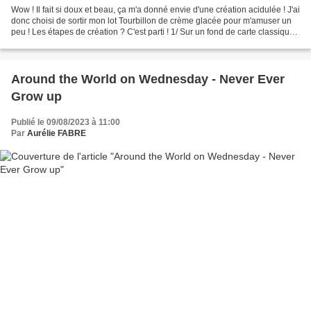
Wow ! Il fait si doux et beau, ça m'a donné envie d'une création acidulée ! J'ai
donc choisi de sortir mon lot Tourbillon de crème glacée pour m'amuser un
peu ! Les étapes de création ? C'est parti ! 1/ Sur un fond de carte classique
de 10,5 x 29,7 cm...
Around the World on Wednesday - Never Ever
Grow up
Publié le 09/08/2023 à 11:00
Par
Aurélie FABRE