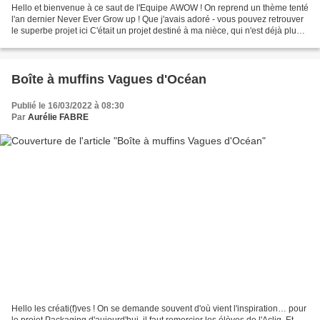
Hello et bienvenue à ce saut de l'Equipe AWOW ! On reprend un thème tenté
l'an dernier Never Ever Grow up ! Que j'avais adoré - vous pouvez retrouver
le superbe projet ici C'était un projet destiné à ma nièce, qui n'est déjà plus
une enfant et je l'espère...
Boîte à muffins Vagues d'Océan
Publié le 16/03/2022 à 08:30
Par
Aurélie FABRE
Hello les créati(f)ves ! On se demande souvent d'où vient l'inspiration… pour
le projet Packaging d'aujourd'hui, il faut remercier les élèves de l'Aclig. Et