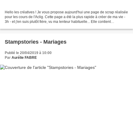
Hello les créatives ! Je vous propose aujourd'hui une page de scrap réalisée
pour les cours de l'Aclig. Cette page a été la plus rapide à créer de ma vie -
3h - et j'en suis plutôt fière, vu ma lenteur habituelle... Elle contient
malheureusement beaucoup...
Stampstories - Mariages
Publié le 20/04/2019 à 10:00
Par
Aurélie FABRE