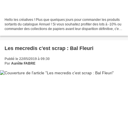
Hello les créatives ! Plus que quelques jours pour commander les produits
sortants du catalogue Annuel ! Si vous souhaitez profiter des lots à -10% ou
commander des collections de papiers avant leur disparition définitive, c'est
le moment ^^ Dans la gamme...
Les mecredis c'est scrap : Bal Fleuri
Publié le 22/05/2019 à 09:30
Par
Aurélie FABRE