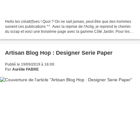
Hello les créati(f)ves ! Quoi ? On ne sait jamais, peut être que des hommes
suivent ces publications ^^. Avec la reprise de l'Aclig, je reprend le chemin
du scrap et voici une troisième page avec la gamme Côté Jardin. Pour les
élèves du cours, c'est l'occasion...
Artisan Blog Hop : Designer Serie Paper
Publié le 19/09/2019 à 16:00
Par
Aurélie FABRE