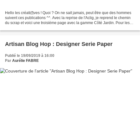
Hello les créati(f)ves ! Quoi ? On ne sait jamais, peut être que des hommes
suivent ces publications ^^. Avec la reprise de l'Aclig, je reprend le chemin
du scrap et voici une troisième page avec la gamme Côté Jardin. Pour les
élèves du cours, c'est l'occasion...
Artisan Blog Hop : Designer Serie Paper
Publié le 19/09/2019 à 16:00
Par
Aurélie FABRE