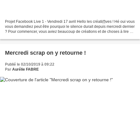
Projet Facebook Live 1 - Vendredi 17 avril Hello les créati(f)ves ! Hé oui vous
vous demandiez peut être pourquoi le silence durait depuis mercredi dernier
? Pour commencer, vous aviez beaucoup de créations et de choses à lire sur
le blog, sans parler...
Mercredi scrap on y retourne !
Publié le 02/10/2019 à 09:22
Par
Aurélie FABRE