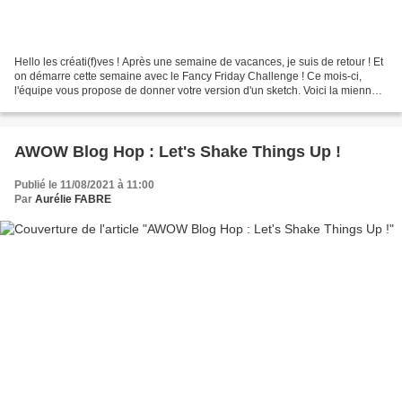
Hello les créati(f)ves ! Après une semaine de vacances, je suis de retour ! Et
on démarre cette semaine avec le Fancy Friday Challenge ! Ce mois-ci,
l'équipe vous propose de donner votre version d'un sketch. Voici la mienne.
J'ai centré les trois rectangles...
AWOW Blog Hop : Let's Shake Things Up !
Publié le 11/08/2021 à 11:00
Par
Aurélie FABRE