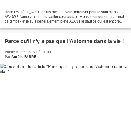
Hello les créati(f)ves ! Je suis ravie de vous retrouver pour le saut mensuel
AWOW ! J'aime vraiment travailler ces sauts et j'y passe en général pas mal
de temps - et je suis généralement prête AVANT le saut ce qui est encore
plus rare - et j'espère...
Parce qu'il n'y a pas que l'Automne dans la vie !
Publié le 09/08/2021 à 07:00
Par
Aurélie FABRE