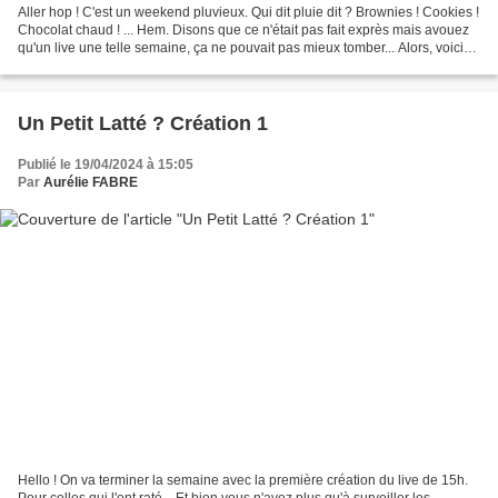
Aller hop ! C'est un weekend pluvieux. Qui dit pluie dit ? Brownies ! Cookies !
Chocolat chaud ! ... Hem. Disons que ce n'était pas fait exprès mais avouez
qu'un live une telle semaine, ça ne pouvait pas mieux tomber... Alors, voici
une seconde création,...
Un Petit Latté ? Création 1
Publié le 19/04/2024 à 15:05
Par
Aurélie FABRE
Hello ! On va terminer la semaine avec la première création du live de 15h.
Pour celles qui l'ont raté... Et bien vous n'avez plus qu'à surveiller les