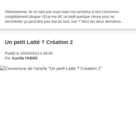
Alleeeeeeeer Je ne sais pas vous mais ma semaine à moi s'annonce
complètement dingue ! Et je me dit, un petit quelque chose pour se
réconforter ça peut être pas mal du tout, non ? Voici les deux dernières
créations du live, ça tombe bien elles sont coordonnées,...
Un petit Latté ? Création 2
Publié le 20/04/2024 à 08:00
Par
Aurélie FABRE