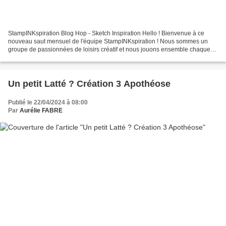
StampINKspiration Blog Hop - Sketch Inspiration Hello ! Bienvenue à ce
nouveau saut mensuel de l'équipe StampINKspiration ! Nous sommes un
groupe de passionnées de loisirs créatif et nous jouons ensemble chaque
mois sur un thème différent. Et comme l'indique...
Un petit Latté ? Création 3 Apothéose
Publié le 22/04/2024 à 08:00
Par
Aurélie FABRE