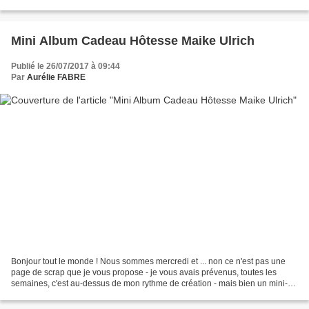
courant de l'année. Pour ce second,...
Mini Album Cadeau Hôtesse Maike Ulrich
Publié le 26/07/2017 à 09:44
Par
Aurélie FABRE
Bonjour tout le monde ! Nous sommes mercredi et ... non ce n'est pas une
page de scrap que je vous propose - je vous avais prévenus, toutes les
semaines, c'est au-dessus de mon rythme de création - mais bien un mini-
album et son écrin. Si vous n'avez...