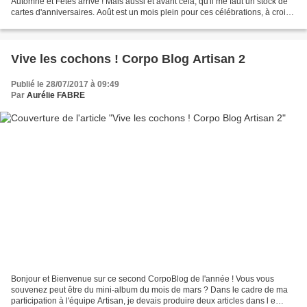
Automne et Fêtes arrive ! Mais aussi et avant cela, qu'il me faut un stock de
cartes d'anniversaires. Août est un mois plein pour ces célébrations, à croire
que tout mon entourage...
Vive les cochons ! Corpo Blog Artisan 2
Publié le 28/07/2017 à 09:49
Par
Aurélie FABRE
Bonjour et Bienvenue sur ce second CorpoBlog de l'année ! Vous vous
souvenez peut être du mini-album du mois de mars ? Dans le cadre de ma
participation à l'équipe Artisan, je devais produire deux articles dans l e