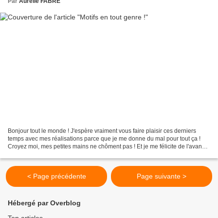
Par
Aurélie FABRE
Bonjour tout le monde ! J'espère vraiment vous faire plaisir ces derniers
temps avec mes réalisations parce que je me donne du mal pour tout ça !
Croyez moi, mes petites mains ne chôment pas ! Et je me félicite de l'avance
prise dernièrement... profitez-en...
< Page précédente
Page suivante >
Hébergé par Overblog