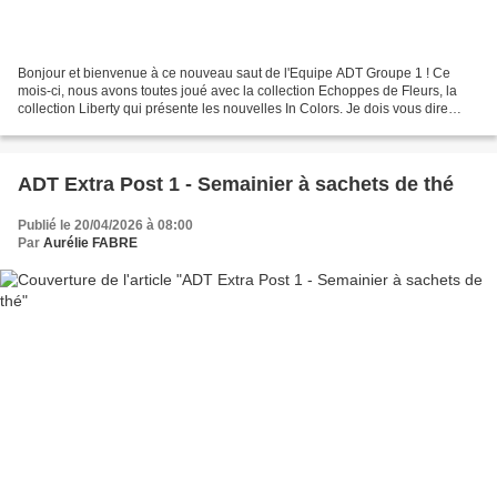
Bonjour et bienvenue à ce nouveau saut de l'Equipe ADT Groupe 1 ! Ce
mois-ci, nous avons toutes joué avec la collection Echoppes de Fleurs, la
collection Liberty qui présente les nouvelles In Colors. Je dois vous dire
qu'au départ, je n'étais pas convaincue....
ADT Extra Post 1 - Semainier à sachets de thé
Publié le 20/04/2026 à 08:00
Par
Aurélie FABRE