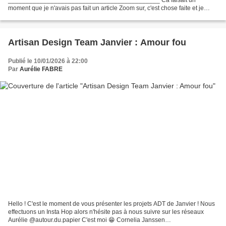
moment que je n'avais pas fait un article Zoom sur, c'est chose faite et je
vous propose de découvrir une des collections mise en valeur par l'Accent
Créatif ce mois-ci...
Artisan Design Team Janvier : Amour fou
Publié le 10/01/2026 à 22:00
Par
Aurélie FABRE
Hello ! C'est le moment de vous présenter les projets ADT de Janvier ! Nous
effectuons un Insta Hop alors n'hésite pas à nous suivre sur les réseaux
Aurélie @autour.du.papier C'est moi 😁 Cornelia Janssen