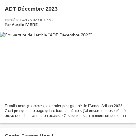
ADT Décembre 2023
Publié le 04/12/2023 à 11:28
Par
Aurélie FABRE
Et voilà nous y sommes, le dernier post groupé de l'Année Artisan 2023.
C'est presque une page qui se tourne, même si j'ai encore un post créatif de
prévu pour finir l'année en beauté. C'est toujours un moment un peu étrange
de rendre les derniers projets,...