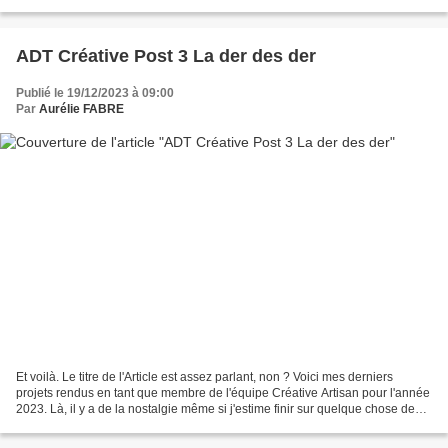
@manufaktur_herzgemacht Debbie Scott @blueeyedstamper...
ADT Créative Post 3 La der des der
Publié le 19/12/2023 à 09:00
Par
Aurélie FABRE
Et voilà. Le titre de l'Article est assez parlant, non ? Voici mes derniers
projets rendus en tant que membre de l'équipe Créative Artisan pour l'année
2023. Là, il y a de la nostalgie même si j'estime finir sur quelque chose de
techniquement intéressant...