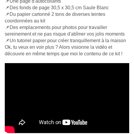
📌Une page d'autocollants
📌Des fonds de page 30,5 x 30,5 cm Saule Blanc
📌Du papier cartonné 2 tons de diverses teintes
coordonnées au kit
📌Des emplacements pour photos pour travailler
sereinement et ne pas risque d'abîmer vos jolis moments
📌Un tutoriel papier pour créer tranquillement à la maison
Ok, tu veux en voir plus ? Alors visionne la vidéo et
découvre en même temps que moi le contenu de ce kit !