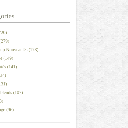
ories
720)
(279)
'up Nouveautés
(178)
le
(149)
tés
(141)
34)
131)
'blends
(107)
8)
age
(96)