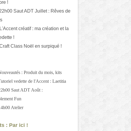
bre !
 22h00 Saut ADT Juillet : Rêves de
es
L'Accent créatif : ma création et la
edette !
 Craft Class Noël en surpiqué !
Nouveautés : Produit du mois, kits
utoriel vedette de l'Accent : Laetitia
 22h00 Saut ADT Août :
blement Fun
14h00 Atelier
s : Par ici !