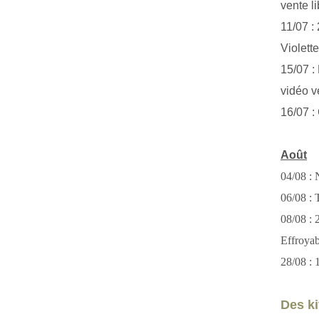
vente li
11/07 :
Violett
15/07 : 
vidéo v
16/07 :
Août
04/08 : 
06/08 : T
08/08 :
Effroya
28/08 : 
Des kit