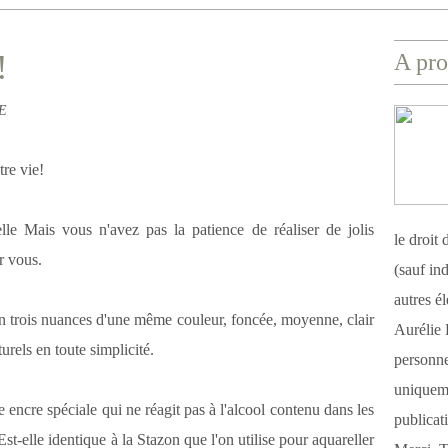
!
A pro
RE
re vie!
elle Mais vous n'avez pas la patience de réaliser de jolis
le droit
r vous.
(sauf ind
autres é
en trois nuances d'une même couleur, foncée, moyenne, clair
Aurélie 
urels en toute simplicité.
personnel
uniqueme
ne encre spéciale qui ne réagit pas à l'alcool contenu dans les
publicat
t-elle identique à la Stazon que l'on utilise pour aquareller