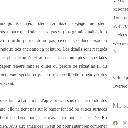
Merci. T
responsa
démonstr
eurs points. Déjà, l'odeur. La Stazon dégage une odeur
®, et l’u
is avouer que l'odeur n'est pas sa plus grande qualité, loin
services
ce qui lui lui permet de ne pas baver et se diluer lorsqu'on
Web ne s
technique très ancienne en peinture. Les détails sont restitués
®.
es plus découpés et sur des surfaces multiples et spéciales
papier fenêtré sans se diluer ou perdre de l'éclat au fil du
nettoyant spécial et peut se réveler diffcile à nettoyer des
Voir le p
er avant.
Overblo
sez bien à l'aquarelle d'après mes essais mais le rendu des
Me su
re, elle ne tient pas sur le papier fenêtré ou autres surfaces
u bout de deux jours, elle n'avait toujours pas séchée. En
s bien. Avis aux amatrices ! Peut-on pour autant les combiner