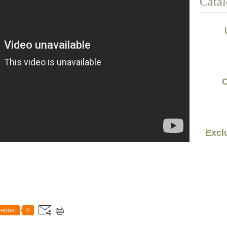
Catal
C
Exclu
epost
0