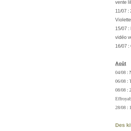
vente li
11/07 :
Violett
15/07 : 
vidéo v
16/07 :
Août
04/08 : 
06/08 : T
08/08 :
Effroya
28/08 : 
Des kit