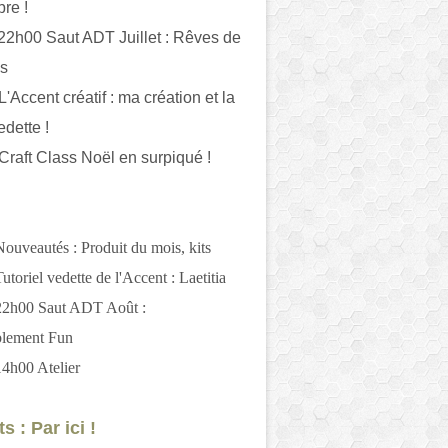
bre !
 22h00 Saut ADT Juillet : Rêves de
es
L'Accent créatif : ma création et la
edette !
 Craft Class Noël en surpiqué !
Nouveautés : Produit du mois, kits
utoriel vedette de l'Accent : Laetitia
 22h00 Saut ADT Août :
blement Fun
14h00 Atelier
s : Par ici !