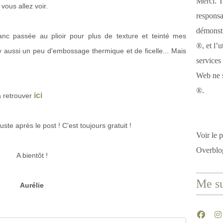
Merci. T
vous allez voir.
responsa
démonstr
anc passée au plioir pour plus de texture et teinté mes
®, et l’u
 y aussi un peu d'embossage thermique et de ficelle... Mais
services
Web ne s
®.
ici
à retrouver
uste après le post ! C'est toujours gratuit !
Voir le p
Overblo
A bientôt !
Me su
Aurélie