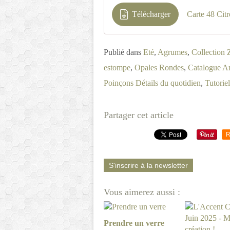
Télécharger
Carte 48 Cit
Publié dans
Eté
,
Agrumes
,
Collection 
estompe
,
Opales Rondes
,
Catalogue A
Poinçons Détails du quotidien
,
Tutoriel
Partager cet article
R
S'inscrire à la newsletter
Vous aimerez aussi :
Prendre un verre