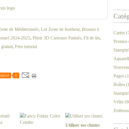
rons logo
Catég
Zeste de Méditerranée
,
Lot Zeste de bonheur
,
Brosses à
Cartes
(
nnuel 2024-2025
,
Plioir 3D Carreaux Patinés
,
Fil de lin
,
Promos
 gratuit
,
Free tutorial
Stampin
Aquarel
Nouveau
epost
0
Pages
(1
Boîtes
(
Stampin
Vélin
(9
Emboss
Utiliser ses chutes