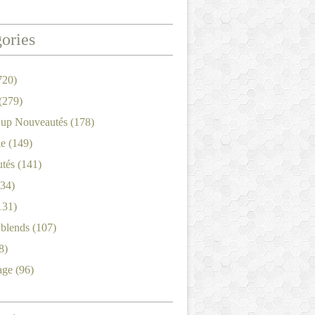
ories
720)
(279)
'up Nouveautés
(178)
le
(149)
tés
(141)
34)
131)
'blends
(107)
8)
age
(96)