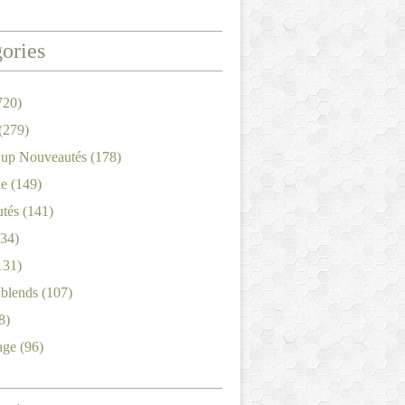
ories
720)
(279)
'up Nouveautés
(178)
le
(149)
tés
(141)
34)
131)
'blends
(107)
8)
age
(96)