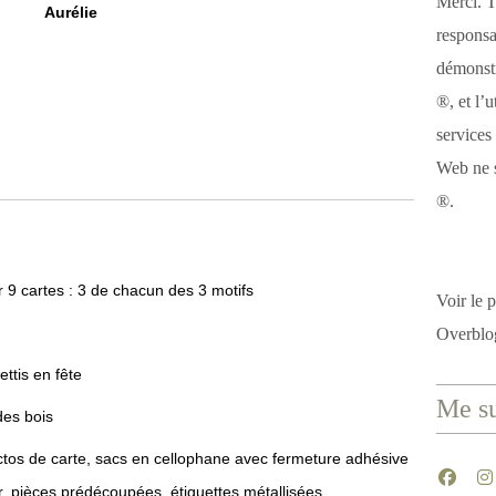
Merci. T
Aurélie
responsa
démonstr
®, et l’u
services
Web ne s
®.
r 9 cartes : 3 de chacun des 3 motifs
Voir le p
Overblo
ttis en fête
Me su
des bois
ctos de carte, sacs en cellophane avec fermeture adhésive
, pièces prédécoupées, étiquettes métallisées