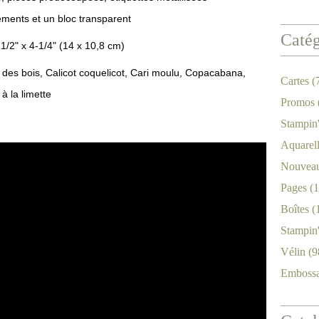
ements et un bloc transparent
Catég
-1/2" x 4-1/4" (14 x 10,8 cm)
des bois, Calicot coquelicot, Cari moulu, Copacabana,
Cartes
(
 la limette
Promos
Stampin
Aquarel
Nouveau
Pages
(1
Boîtes
(
Stampin
Vélin
(9
Emboss