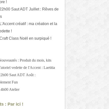
bre !
 22h00 Saut ADT Juillet : Rêves de
es
L'Accent créatif : ma création et la
edette !
 Craft Class Noël en surpiqué !
Nouveautés : Produit du mois, kits
utoriel vedette de l'Accent : Laetitia
 22h00 Saut ADT Août :
blement Fun
14h00 Atelier
s : Par ici !