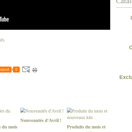
Catal
tés
C
epost
0
Exclu
Nouveautés d'Avril !
s du mois
Produits du mois et