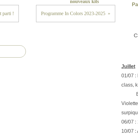
nouveaux kits
Pa
parti !
Programme In Colors 2023-2025
C
Juillet
01/07 :
class, k
Exclus
Violett
surpiq
06/07 :
10/07 :