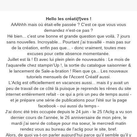
Hello les créati(f)ves !
AAAhhh mais où était-elle passée ? C'est ce que vous vous
demandez n'est-ce pas ?
Hé bien... c'est une bonne et grande question que voilà. 7 jours
sans nouvelles. Incroyable... Pourtant j'ai travaillé - mais pas sur
de la création, enfin pas que... - donc vraiment, toutes mes
excuses pour cette absence momentanée.
Juillet est là ! Et avec lui plein plein de nouveautés : Le mois de
l'aquarelle chez stampin'Up !, la sortie du catalogue saisonnier &
le lancement de Sale-a-bration ! Rien que ça... Les nouveaux
tutoriels mensuels de l'Accent Créatif aussi.
L'Aclig est officiellement en vacances aussi... mais il y avait un
peu de travail de ce côté là puisque je reprends les rênes du site
internet entièrement refait - ce qui a pris un peu de temps aussi -
et je prépare une série de publications pour l'été sur la page
facebook - oui aussi du temps -
J'ai donc été très occupée depuis le 24 juin - le 25 l'Aclig a vu son
dernier cours de l'année, le 26 anniversaire de mon père, le
mardi j'ai servi de cobaye pour ma soeur, le mercredi matin
rendez vous au bureau de l'aclig pour le site, bref.
Alors, de quoi va-t-on parler aujourd'hui parce qu'il semble qu'il y