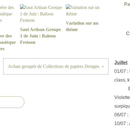
Pa
Variation sur un
Saut Artisan Groupe
thème
C
er des
1 de Juin : Baloon
pastèque
Festoon
tes
Juillet
Achats groupés de Collections de papiers Designs
01/07 :
class, k
Exclus
Violett
surpiq
06/07 :
10/07 :