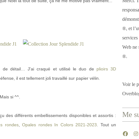
Merci. T
re que Noël là tout de suite, ça ne me motive pas vraiment...
responsa
démonstr
®, et l’u
services
Web ne s
®.
de détail… J'ai craqué et utilisé le duo de
plioirs 3D
éfense, il est tellement joli travaillé sur papier vélin.
Voir le p
Overblo
ais si ^^.
Me su
u des différents embellissements disponibles et assortis :
es rondes
,
Opales rondes In Colors 2021-2023
. Tout un