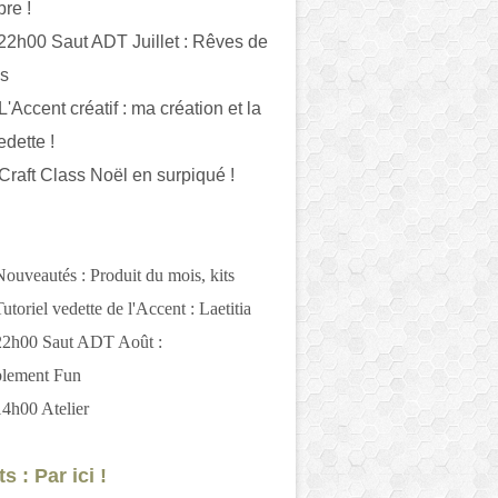
bre !
 22h00 Saut ADT Juillet : Rêves de
es
L'Accent créatif : ma création et la
edette !
 Craft Class Noël en surpiqué !
Nouveautés : Produit du mois, kits
utoriel vedette de l'Accent : Laetitia
 22h00 Saut ADT Août :
blement Fun
14h00 Atelier
s : Par ici !