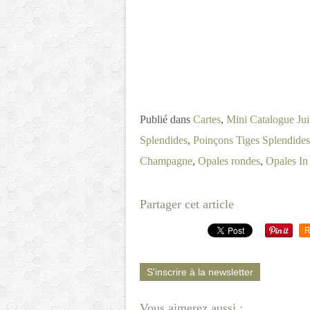
Publié dans
Cartes
,
Mini Catalogue Ju
Splendides
,
Poinçons Tiges Splendides
Champagne
,
Opales rondes
,
Opales In
Partager cet article
R
S'inscrire à la newsletter
Vous aimerez aussi :