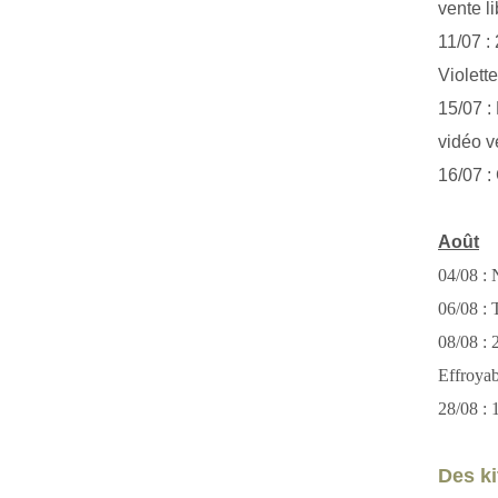
vente li
11/07 :
Violett
15/07 : 
vidéo v
16/07 :
Août
04/08 : 
06/08 : T
08/08 :
Effroya
28/08 : 
Des kit