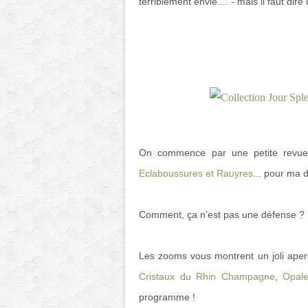
terriblement envie.... - mais il faut di
On commence par une petite revue 
Eclaboussures et Rauyres
... pour ma d
Comment, ça n'est pas une défense ? M
Les zooms vous montrent un joli aperç
Cristaux du Rhin Champagne
,
Opal
programme !