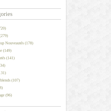
ories
720)
(279)
'up Nouveautés
(178)
le
(149)
tés
(141)
34)
131)
'blends
(107)
8)
age
(96)