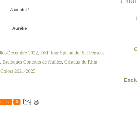
Catal
A bientôt !
Aurélie
C
illet-Décembre 2022
,
DSP Jour Splendide
,
Set Pensées
,
Breloques Contours de feuilles
,
Cristaux du Rhin
 Colors 2021-2023
Exclu
epost
0