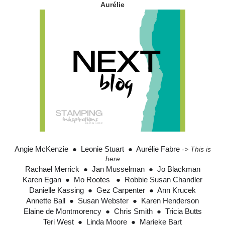
Aurélie
Angie McKenzie
  ●  
Leonie Stuart
  ●  
Aurélie Fabre
-> This is
here
Rachael Merrick
  ●  
Jan Musselman
  ●  
Jo Blackman
Karen Egan
  ●  
Mo Rootes
  ●  
Robbie Susan Chandler
Danielle Kassing
  ●  
Gez Carpenter
  ●  
Ann Krucek
Annette Ball
  ●  
Susan Webster
  ●  
Karen Henderson
Elaine de Montmorency
  ●  
Chris Smith
  ●  
Tricia Butts
Teri West
  ●  
Linda Moore
  ●  
Marieke Bart