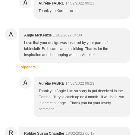
A
Aurélie FABRE
14/02/2022 09:23
Thank you Karen ! xx
A
Angie McKenzie
13/02/2022 04:00
Love that your design was inspired by your parents’
tablecloth. Both cards are so striking. Thanks for the
inspiration and for hopping with us, Aurelie!
Répondre
A
Aurélie FABRE
14/02/2022 09:23
Thank you Angie ! I'm so sorry to put deceived in the
Combo, I'll try to catch up next month - it will be a two
in one challenge -. Thank you for your lovely
comment.
R
Robbie Susan Chandler
13/02/2022 00:17