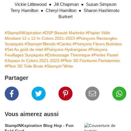
Vickie Littlewood
  ●  
Jill Chapman
  ●  
Susan Simpson
Terry Hamilton
  ●
Cheryl Hamilton
  ●  
Sharon Hashimoto 
Burkert
#StampINKspiration
#DSP Beauté Marbrée
#Papier Vélin
Miroitant 12 x 12 In Colors 2021-2023
#Poinçons Rectangles
Surpiqués
#Stampin'Blends
#Cartes
#Poinçons Fleurs Butinées
#Set Au goût de miel
#Poinçons Hydrangeas
#Poinçons
Feuillages Surpiqués
#Embossage Thermique
#Perles Pastel
#Joyaux In Colors 2021-2023
#Plioir 3D Fioritures Parisiennes
#Plioir 3D Toile Brute
#Stampin"Write
Partager
Vous aimerez aussi
StampINKspiration Blog Hop - Fun