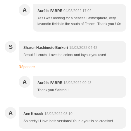
A
Aurélie FABRE
04/03/2022 17:02
Yes I was looking for a peaceful atmosphere, very
lavandin fields in the south of France. Thank you ! Xx
S
Sharon Hashimoto Burkert
15/02/2022 04:42
Beautiful cards. Love the colors and layout you used.
Répondre
A
Aurélie FABRE
15/02/2022 09:43
Thank you Sahron !
A
Ann Krucek
15/02/2022 03:10
So pretty!! I love both versions! Your layout is so creative!