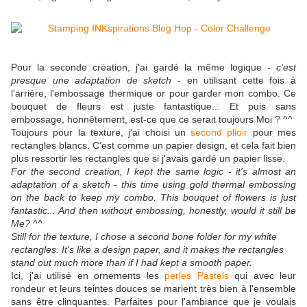
Pour la seconde création, j'ai gardé la même logique
- c'est
presque une adaptation de sketch -
en utilisant cette fois à
l'arrière, l'embossage thermique or pour garder mon combo. Ce
bouquet de fleurs est juste fantastique... Et puis sans
embossage, honnêtement, est-ce que ce serait toujours Moi ? ^^
Toujours pour la texture, j'ai choisi un
second plioir
pour mes
rectangles blancs. C'est comme un papier design, et cela fait bien
plus ressortir les rectangles que si j'avais gardé un papier lisse.
For the second creation, I kept the same logic - it's almost an
adaptation of a sketch - this time using gold thermal embossing
on the back to keep my combo. This bouquet of flowers is just
fantastic... And then without embossing, honestly, would it still be
Me? ^^
Still for the texture, I chose a second bone folder for my white
rectangles. It's like a design paper, and it makes the rectangles
stand out much more than if I had kept a smooth paper.
Ici, j'ai utilisé en ornements les
perles Pastels
qui avec leur
rondeur et leurs teintes douces se marient très bien à l'ensemble
sans être clinquantes. Parfaites pour l'ambiance que je voulais