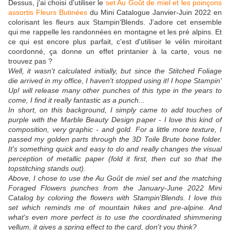
Dessus, j'ai choisi d'utiliser le
set Au Goût de miel et les poinçons
assortis Fleurs Butinées
du Mini Catalogue Janvier-Juin 2022 en
colorisant les fleurs aux Stampin'Blends. J'adore cet ensemble
qui me rappelle les randonnées en montagne et les pré alpins. Et
ce qui est encore plus parfait, c'est d'utiliser le vélin miroitant
coordonné, ça donne un effet printanier à la carte, vous ne
trouvez pas ?
Well, it wasn't calculated initially, but since the Stitched Foliage
die arrived in my office, I haven't stopped using it! I hope Stampin'
Up! will release many other punches of this type in the years to
come, I find it really fantastic as a punch...
In short, on this background, I simply came to add touches of
purple with the Marble Beauty Design paper - I love this kind of
composition, very graphic - and gold. For a little more texture, I
passed my golden parts through the 3D Toile Brute bone folder.
It's something quick and easy to do and really changes the visual
perception of metallic paper (fold it first, then cut so that the
topstitching stands out).
Above, I chose to use the Au Goût de miel set and the matching
Foraged Flowers punches from the January-June 2022 Mini
Catalog by coloring the flowers with Stampin'Blends. I love this
set which reminds me of mountain hikes and pre-alpine. And
what's even more perfect is to use the coordinated shimmering
vellum, it gives a spring effect to the card, don't you think?