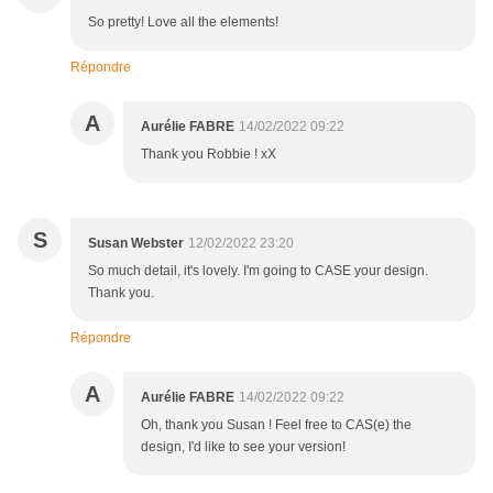
So pretty! Love all the elements!
Répondre
A
Aurélie FABRE
14/02/2022 09:22
Thank you Robbie ! xX
S
Susan Webster
12/02/2022 23:20
So much detail, it's lovely. I'm going to CASE your design.
Thank you.
Répondre
A
Aurélie FABRE
14/02/2022 09:22
Oh, thank you Susan ! Feel free to CAS(e) the
design, I'd like to see your version!