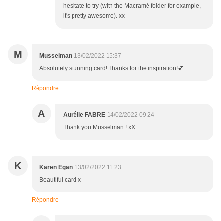
hesitate to try (with the Macramé folder for example,
it's pretty awesome). xx
M
Musselman
13/02/2022 15:37
Absolutely stunning card! Thanks for the inspiration!💕
Répondre
A
Aurélie FABRE
14/02/2022 09:24
Thank you Musselman ! xX
K
Karen Egan
13/02/2022 11:23
Beautiful card x
Répondre