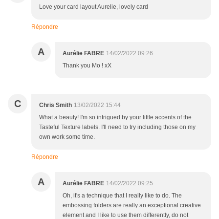
Love your card layout Aurelie, lovely card
Répondre
A
Aurélie FABRE
14/02/2022 09:26
Thank you Mo ! xX
C
Chris Smith
13/02/2022 15:44
What a beauty! I'm so intrigued by your little accents of the
Tasteful Texture labels. I'll need to try including those on my
own work some time.
Répondre
A
Aurélie FABRE
14/02/2022 09:25
Oh, it's a technique that I really like to do. The
embossing folders are really an exceptional creative
element and I like to use them differently, do not