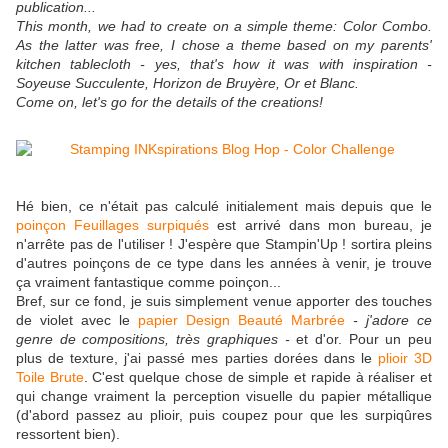
publication...
This month, we had to create on a simple theme: Color Combo.
As the latter was free, I chose a theme based on my parents'
kitchen tablecloth - yes, that's how it was with inspiration -
Soyeuse Succulente, Horizon de Bruyère, Or et Blanc.
Come on, let's go for the details of the creations!
Hé bien, ce n'était pas calculé initialement mais depuis que le
poinçon Feuillages surpiqués
est arrivé dans mon bureau, je
n'arrête pas de l'utiliser ! J'espère que Stampin'Up ! sortira pleins
d'autres poinçons de ce type dans les années à venir, je trouve
ça vraiment fantastique comme poinçon...
Bref, sur ce fond, je suis simplement venue apporter des touches
de violet avec le
papier Design Beauté Marbrée
- j'adore ce
genre de compositions, très graphiques -
et d'or. Pour un peu
plus de texture, j'ai passé mes parties dorées dans le
plioir 3D
Toile Brute
. C'est quelque chose de simple et rapide à réaliser et
qui change vraiment la perception visuelle du papier métallique
(d'abord passez au plioir, puis coupez pour que les surpiqûres
ressortent bien).