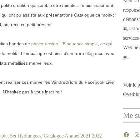
Merci. T
petite création qui semble être minute.... mais finalement
responsa
ux qui ont pu assisté aux présentations Catalogue ce mois-ci
démonstr
l, ont reçu ce petit présent.
®, et l’u
services
petites bandes de
papier design L'Eloquence simple
, ce qui
Web ne s
 de motifs. L'emballage est ainsi d'une rare élégance avec
®.
lats métallisés merveilleux.
t réaliser ces merveilles Vendredi lors du Facebook Live
Voir le p
l. N'hésitez pas à vous inscrire !
Overblo
Me su
mple
,
Set Hydrangeas
,
Catalogue Annuel 2021 2022