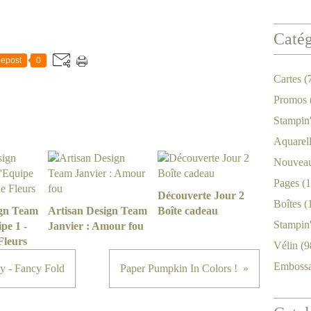
Catég
epost
0
Cartes
(
Promos
Stampin
Aquarel
Nouveau
Pages
(1
Découverte Jour 2
Boîtes
(
ign Team
Artisan Design Team
Boîte cadeau
Stampin
pe 1 -
Janvier : Amour fou
Fleurs
Vélin
(9
Emboss
 - Fancy Fold
Paper Pumpkin In Colors !