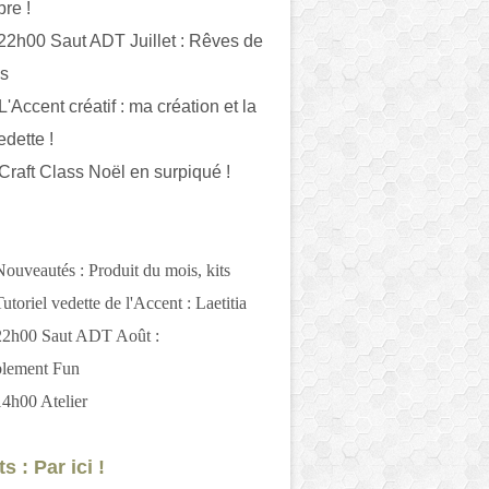
bre !
 22h00 Saut ADT Juillet : Rêves de
es
L'Accent créatif : ma création et la
edette !
 Craft Class Noël en surpiqué !
Nouveautés : Produit du mois, kits
utoriel vedette de l'Accent : Laetitia
 22h00 Saut ADT Août :
blement Fun
14h00 Atelier
s : Par ici !