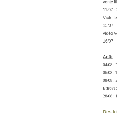
vente li
11/07 :
Violett
15/07 : 
vidéo v
16/07 :
Août
04/08 : 
06/08 : T
08/08 :
Effroya
28/08 : 
Des kit