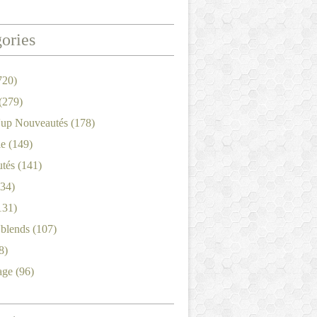
ories
720)
(279)
'up Nouveautés
(178)
le
(149)
tés
(141)
34)
131)
'blends
(107)
8)
age
(96)