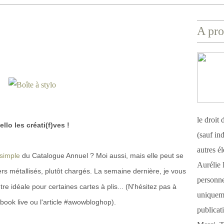
A pro
le droit
ello les créati(f)ves !
(sauf ind
autres é
 simple
du Catalogue Annuel ? Moi aussi, mais elle peut se
Aurélie 
piers métallisés, plutôt chargés. La semaine dernière, je vous
personnel
tre idéale pour certaines cartes à plis... (N'hésitez pas à
uniqueme
ebook live ou l'article #awowbloghop).
publicat