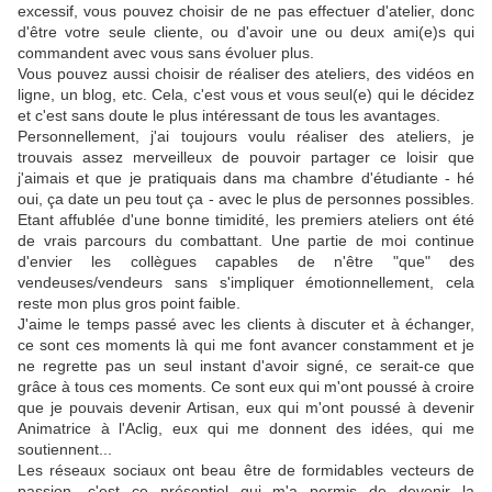
excessif, vous pouvez choisir de ne pas effectuer d'atelier, donc
d'être votre seule cliente, ou d'avoir une ou deux ami(e)s qui
commandent avec vous sans évoluer plus.
Vous pouvez aussi choisir de réaliser des ateliers, des vidéos en
ligne, un blog, etc. Cela, c'est vous et vous seul(e) qui le décidez
et c'est sans doute le plus intéressant de tous les avantages.
Personnellement, j'ai toujours voulu réaliser des ateliers, je
trouvais assez merveilleux de pouvoir partager ce loisir que
j'aimais et que je pratiquais dans ma chambre d'étudiante - hé
oui, ça date un peu tout ça - avec le plus de personnes possibles.
Etant affublée d'une bonne timidité, les premiers ateliers ont été
de vrais parcours du combattant. Une partie de moi continue
d'envier les collègues capables de n'être "que" des
vendeuses/vendeurs sans s'impliquer émotionnellement, cela
reste mon plus gros point faible.
J'aime le temps passé avec les clients à discuter et à échanger,
ce sont ces moments là qui me font avancer constamment et je
ne regrette pas un seul instant d'avoir signé, ce serait-ce que
grâce à tous ces moments. Ce sont eux qui m'ont poussé à croire
que je pouvais devenir Artisan, eux qui m'ont poussé à devenir
Animatrice à l'Aclig, eux qui me donnent des idées, qui me
soutiennent...
Les réseaux sociaux ont beau être de formidables vecteurs de
passion, c'est ce présentiel qui m'a permis de devenir la