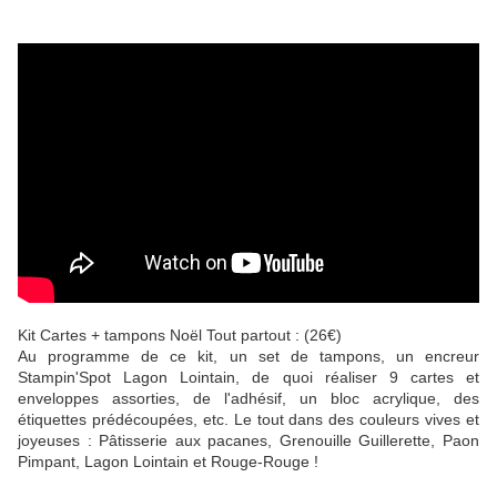
Kit Cartes + tampons Noël Tout partout : (26€)
Au programme de ce kit, un set de tampons, un encreur
Stampin'Spot Lagon Lointain, de quoi réaliser 9 cartes et
enveloppes assorties, de l'adhésif, un bloc acrylique, des
étiquettes prédécoupées, etc. Le tout dans des couleurs vives et
joyeuses : Pâtisserie aux pacanes, Grenouille Guillerette, Paon
Pimpant, Lagon Lointain et Rouge-Rouge !