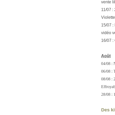
vente li
11/07 :
Violett
15/07 : 
vidéo v
16/07 :
Août
04/08 : 
06/08 : T
08/08 :
Effroya
28/08 : 
Des kit