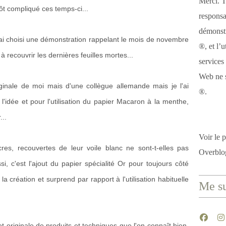
Merci. T
ôt compliqué ces temps-ci...
responsa
démonstr
j'ai choisi une démonstration rappelant le mois de novembre
®, et l’u
recouvrir les dernières feuilles mortes...
services
Web ne s
iginale de moi mais d'une collègue allemande mais je l'ai
®.
 l'idée et pour l'utilisation du papier Macaron à la menthe,
...
Voir le p
es, recouvertes de leur voile blanc ne sont-t-elles pas
Overblo
si, c'est l'ajout du papier spécialité Or pour toujours côté
a création et surprend par rapport à l'utilisation habituelle
Me su
t originale de produits et techniques que l'on connaît bien,