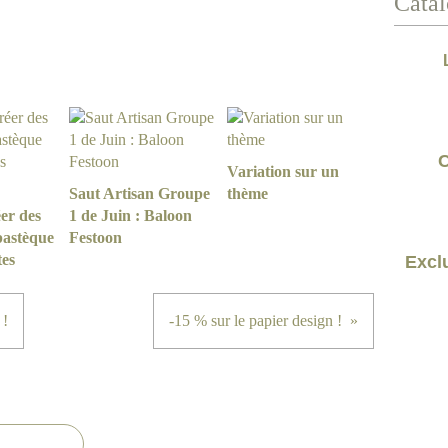
Catal
C
Variation sur un
Saut Artisan Groupe
thème
er des
1 de Juin : Baloon
pastèque
Festoon
tes
Exclu
 !
-15 % sur le papier design !