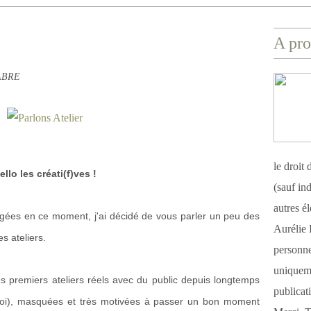
A pro
FABRE
le droit
ello les créati(f)ves !
(sauf ind
autres é
ées en ce moment, j'ai décidé de vous parler un peu des
Aurélie 
s ateliers.
personnel
uniqueme
s premiers ateliers réels avec du public depuis longtemps
publicat
i), masquées et très motivées à passer un bon moment