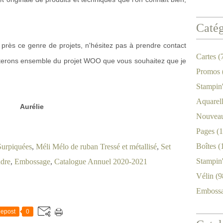
Catég
 près ce genre de projets, n'hésitez pas à prendre contact
Cartes
(
cuterons ensemble du projet WOO que vous souhaitez que je
Promos
Stampin
Aquarel
Aurélie
Nouveau
Pages
(1
Boîtes
(
Surpiquées
,
Méli Mélo de ruban Tressé et métallisé
,
Set
Stampin
udre
,
Embossage
,
Catalogue Annuel 2020-2021
Vélin
(9
Emboss
epost
0