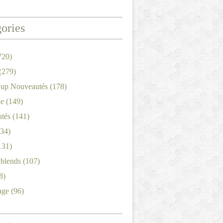
ories
720)
(279)
'up Nouveautés
(178)
le
(149)
tés
(141)
34)
131)
'blends
(107)
8)
age
(96)