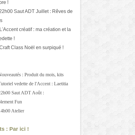
bre !
 22h00 Saut ADT Juillet : Rêves de
es
L'Accent créatif : ma création et la
edette !
 Craft Class Noël en surpiqué !
Nouveautés : Produit du mois, kits
utoriel vedette de l'Accent : Laetitia
 22h00 Saut ADT Août :
blement Fun
14h00 Atelier
s : Par ici !