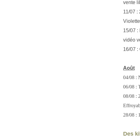
vente li
11/07 :
Violett
15/07 : 
vidéo v
16/07 :
Août
04/08 : 
06/08 : T
08/08 :
Effroya
28/08 : 
Des kit