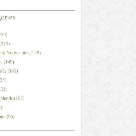
ories
720)
(279)
'up Nouveautés
(178)
le
(149)
tés
(141)
34)
131)
'blends
(107)
8)
age
(96)