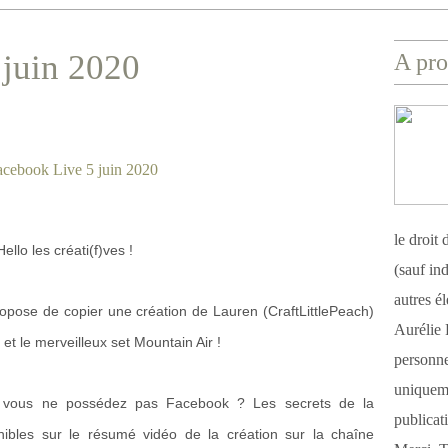
 juin 2020
A pro
le droit
Hello les créati(f)ves !
(sauf ind
autres é
ropose de copier une création de Lauren (CraftLittlePeach)
Aurélie 
r et le merveilleux set Mountain Air !
personnel
uniqueme
u vous ne possédez pas Facebook ? Les secrets de la
publicat
onibles sur le résumé vidéo de la création sur la chaîne