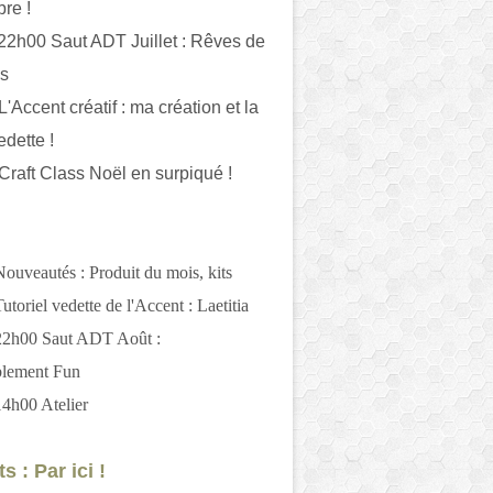
bre !
 22h00 Saut ADT Juillet : Rêves de
es
L'Accent créatif : ma création et la
edette !
 Craft Class Noël en surpiqué !
Nouveautés : Produit du mois, kits
utoriel vedette de l'Accent : Laetitia
 22h00 Saut ADT Août :
blement Fun
14h00 Atelier
s : Par ici !