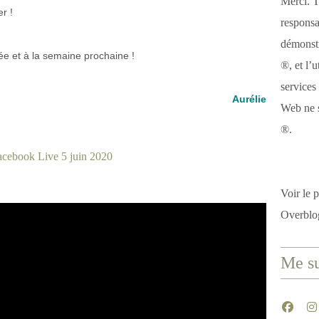
Merci. T
r !
responsa
démonstr
rée et à la semaine prochaine !
®, et l’u
services
Aurélie
Web ne s
®.
Voir le p
Overblo
Me su