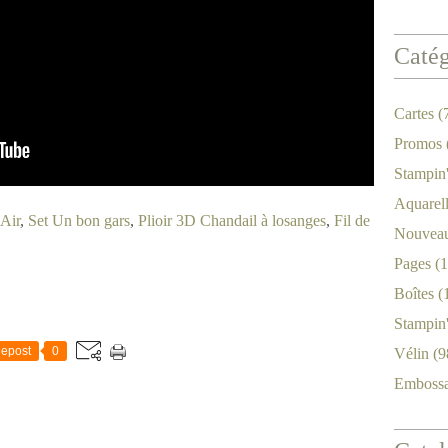
Catég
Cartes
(
Promos
Stampin
Aquarel
Air
,
Set Un bon gars
,
Plioir 3D Chandail à losanges
,
Fil de
Nouveau
Pages
(1
Boîtes
(
Stampin
epost
0
Vélin
(9
Emboss