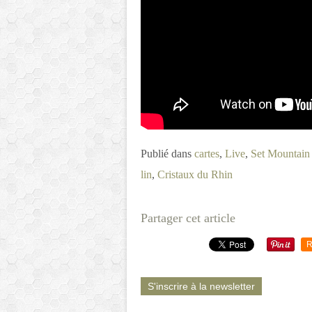
Publié dans
cartes
,
Live
,
Set Mountain 
lin
,
Cristaux du Rhin
Partager cet article
R
S'inscrire à la newsletter