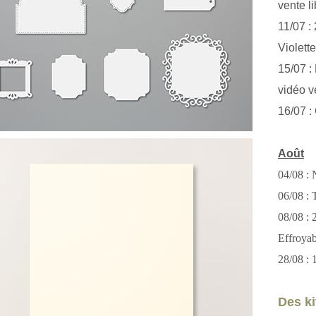
vente li
11/07 :
Violett
15/07 : 
vidéo v
16/07 :
Août
04/08 : 
06/08 : T
08/08 :
Effroya
28/08 : 
Des kit