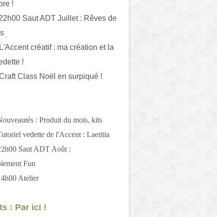
bre !
 22h00 Saut ADT Juillet : Rêves de
es
L'Accent créatif : ma création et la
edette !
 Craft Class Noël en surpiqué !
Nouveautés : Produit du mois, kits
utoriel vedette de l'Accent : Laetitia
 22h00 Saut ADT Août :
blement Fun
14h00 Atelier
s : Par ici !