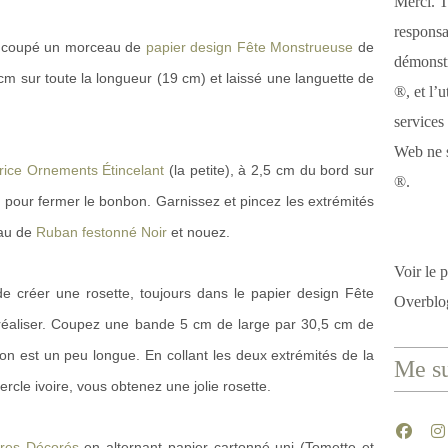
Merci. T
responsa
ai coupé un morceau de
papier design Fête Monstrueuse
de
démonstr
 cm sur toute la longueur (19 cm) et laissé une languette de
®, et l’u
services
Web ne s
trice Ornements Étincelant
(la petite), à 2,5 cm du bord sur
®.
tte pour fermer le bonbon. Garnissez et pincez les extrémités
eau de
Ruban festonné Noir
et nouez.
Voir le p
de créer une rosette, toujours dans le papier design Fête
Overblo
à réaliser. Coupez une bande 5 cm de large par 30,5 cm de
tion est un peu longue. En collant les deux extrémités de la
Me su
ercle ivoire, vous obtenez une jolie rosette.
dres Décorés
en alternant papier cartonné uni (Tomette et