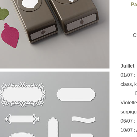
Pa
C
Juillet
01/07 :
class, k
Exclus
Violett
surpiq
06/07 :
10/07 :