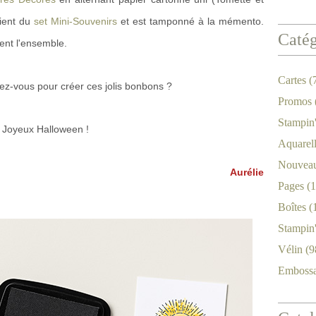
vient du
set Mini-Souvenirs
et est tamponné à la mémento.
Catég
nt l'ensemble.
Cartes
(
ez-vous pour créer ces jolis bonbons ?
Promos
Stampin
Joyeux Halloween !
Aquarel
Nouveau
Aurélie
Pages
(1
Boîtes
(
Stampin
Vélin
(9
Emboss