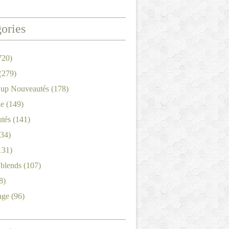
ories
720)
(279)
'up Nouveautés
(178)
le
(149)
tés
(141)
34)
131)
'blends
(107)
8)
age
(96)