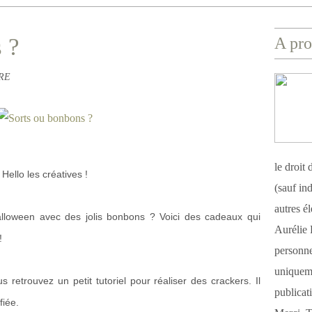
 ?
A pro
BRE
le droit
Hello les créatives !
(sauf ind
autres é
alloween avec des jolis bonbons ? Voici des cadeaux qui
Aurélie 
!
personnel
uniqueme
retrouvez un petit tutoriel pour réaliser des crackers. Il
publicat
fiée.