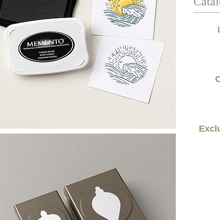
Catal
C
Exclu