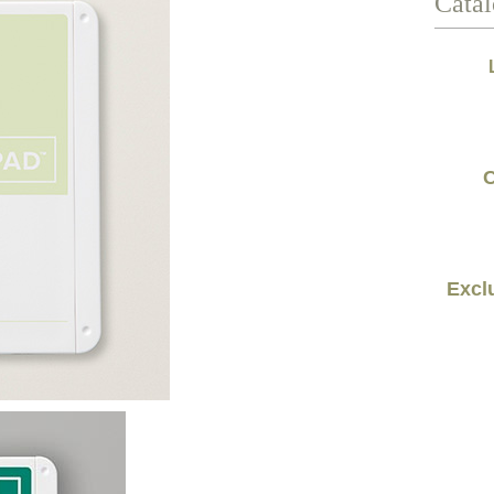
Catal
C
Exclu