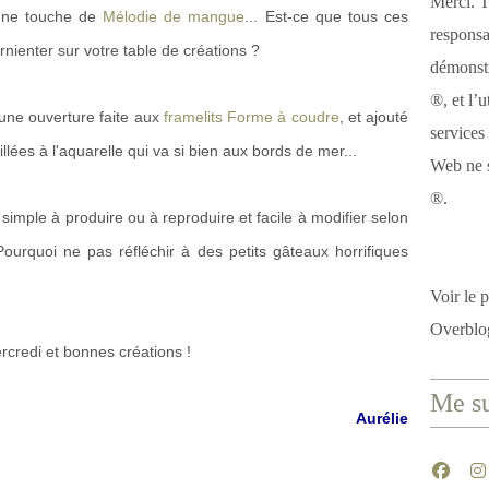
Merci. T
é une touche de
Mélodie de mangue
... Est-ce que tous ces
responsa
ienter sur votre table de créations ?
démonstr
®, et l’u
é une ouverture faite aux
framelits Forme à coudre
, et ajouté
services
illées à l'aquarelle qui va si bien aux bords de mer...
Web ne s
®.
 simple à produire ou à reproduire et facile à modifier selon
ourquoi ne pas réfléchir à des petits gâteaux horrifiques
Voir le p
Overblo
credi et bonnes créations !
Me su
Aurélie