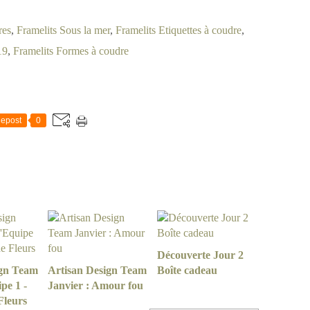
res
,
Framelits Sous la mer
,
Framelits Etiquettes à coudre
,
19
,
Framelits Formes à coudre
epost
0
Découverte Jour 2
ign Team
Artisan Design Team
Boîte cadeau
pe 1 -
Janvier : Amour fou
Fleurs