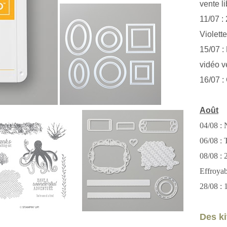
vente li
11/07 :
Violett
15/07 : 
vidéo v
16/07 :
Août
04/08 : 
06/08 : T
08/08 :
Effroya
28/08 : 
Des kit