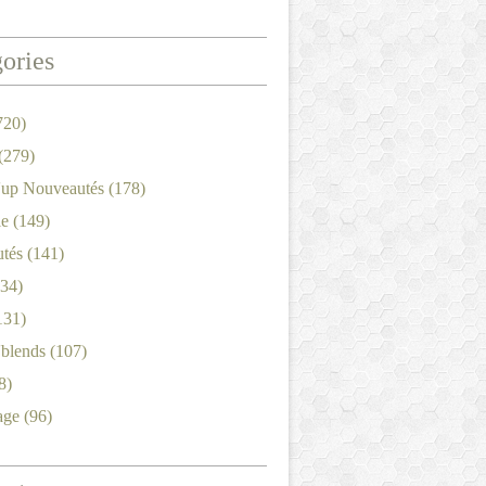
ories
720)
(279)
'up Nouveautés
(178)
le
(149)
tés
(141)
34)
131)
'blends
(107)
8)
age
(96)