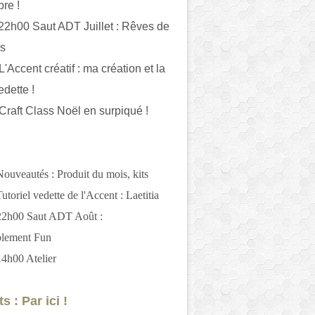
bre !
 22h00 Saut ADT Juillet : Rêves de
es
L'Accent créatif : ma création et la
edette !
 Craft Class Noël en surpiqué !
Nouveautés : Produit du mois, kits
utoriel vedette de l'Accent : Laetitia
 22h00 Saut ADT Août :
blement Fun
14h00 Atelier
s : Par ici !