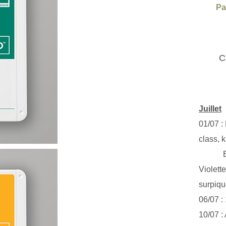
Pa
C
Juillet
01/07 :
class, k
Exclus
Violett
surpiq
06/07 :
10/07 :