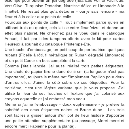
estompe pour obtenir un joli dégradé (nuances Pointe Pacifique,
Vert Olive, Turquoise Tentation, Narcisse délice et Limonade à la
limette). Ne restait plus qu'à détourer - oui je sais, encore - ma
fleur et à la coller aux points de colle.
Pourquoi aux points de colle ? Tout simplement parce qu'en en
utilisant trois ou quatre, cela laisse votre fleur 'vivre' et donne un
effet plus naturel. Ne cherchez pas le voeu dans le catalogue
Annuel, il fait parti des tampons offerts avec le kit pour cartes
Heureux à souhait du catalogue Printemps-Eté.
Une touche d'embossage, un petit coup de perforatrice, quelques
rubans (Ficelle à rôti, fi métallique or, Ruban dégradé Limonade)
et un petit Coeur en bois complètent la carte.
Comme j'étais lancée, j'ai aussi réalisé trois petites étiquettes.
Une chute de papier Brune dune de 5 cm (la longueur n'est pas
importante), toujours le même set Simplement Papillon pour deux
d'entres elles. J'aime le côté sobre de ces étiquettes. Pour la
troisième, c'est une légère variante que je vous propose. J'ai
utilisé la fleur du set Touches of Texture que j'ai colorisé aux
crayons aquarelle et j'ai embossé mon voeu...
Même si j'aime l'embossage - doux euphémisme - je préfère la
sobriété des deux étiquettes noires et Brune dune... Les trois
sont faciles à glisser autour d'un pot de fleur histoire d'apporter
une petite attention supplémentaire (au passage, Merci merci et
encore merci Fabienne pour la plante).