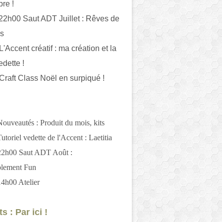
bre !
 22h00 Saut ADT Juillet : Rêves de
es
L'Accent créatif : ma création et la
edette !
 Craft Class Noël en surpiqué !
Nouveautés : Produit du mois, kits
utoriel vedette de l'Accent : Laetitia
 22h00 Saut ADT Août :
blement Fun
14h00 Atelier
s : Par ici !