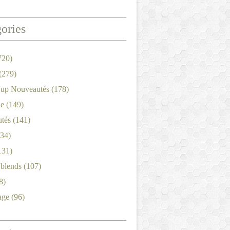
ories
720)
(279)
'up Nouveautés
(178)
le
(149)
tés
(141)
34)
131)
'blends
(107)
8)
age
(96)