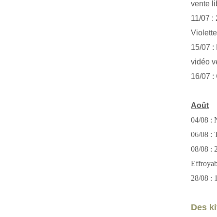
vente li
11/07 :
Violett
15/07 : 
vidéo v
16/07 :
Août
04/08 : 
06/08 : T
08/08 :
Effroya
28/08 : 
Des kit