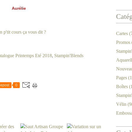
Aurélie
Catég
Cartes
(
Promos
Stampin
talogue Printemps Eté 2018
,
Stampin'Blends
Aquarel
Nouveau
Pages
(1
epost
0
Boîtes
(
Stampin
Vélin
(9
Emboss