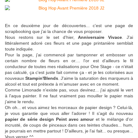
En ce deuxième jour de découvertes... c'est une page de
scrapbooking que j'ai la chance de vous proposer.
Nous restons sur le set d'hier,
Anniversaire Vivace
. J'ai
littéralement adoré ces fleurs et une page printanière semblait
toute indiquée.
Pour la page, j'ai commencé par tamponner et embosser un
certain nombre de fleurs en or.... l'or est d'ailleurs le fil
conducteur de toutes mes réalisations pour One Stage - ce n'était
pas calculé, ça c'est juste fait comme ça - et je les colorisées aux
nouveaux
Stampin'Blends
. J'aime la saturation des marqueurs à
alcool et tout est prétexte à m'amuser avec en ce moment.
Comme Limonade n'existe pas, vous devinez... j'ai ajouté le vert
à l'aqua painter. Il ne faut vraiment pas mouiller le papier mais
j'aime le rendu.
Oh oh... et vous aimez les morceaux de papier design ? Celui-là,
je vous garantie que vous aller l'adorer ! Il s'agit du nouveau
papier de série design Peint avec amour
et le mélange d'or
incrusté, de coups de pinceaux dans ces teintes chaudes... hum,
je pourrais en mettre partout ! D'ailleurs, je l'ai fait... ou presque...
Vous verrez ^^.