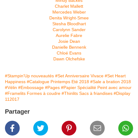
Mindy Backes
Charlet Mallett
Mercedes Weber
Denita Wright-Smee
Stesha Bloodhart
Carolynn Sander
Aurelie Fabre
Josie Dean
Danielle Bennenk
Chloé Evans
Dawn Olchefske
#Stampin'Up nouveautés
#Set Anniversaire Vivace
#Set Heart
Happiness
#Catalogue Printemps Eté 2018
#Sale a bration 2018
#Vélin
#Embossage
#Pages
#Papier Spécialité Peint avec amour
#Framelits Formes à coudre
#Thinlits Sacs à friandises
#Display
112017
Partager