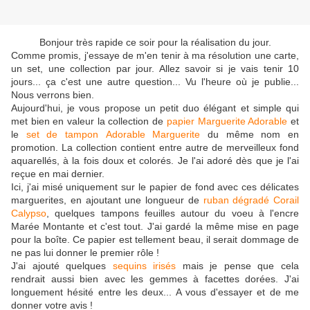
Bonjour très rapide ce soir pour la réalisation du jour.
Comme promis, j'essaye de m'en tenir à ma résolution une carte,
un set, une collection par jour. Allez savoir si je vais tenir 10
jours... ça c'est une autre question... Vu l'heure où je publie...
Nous verrons bien.
Aujourd'hui, je vous propose un petit duo élégant et simple qui
met bien en valeur la collection de
papier Marguerite Adorable
et
le
set de tampon Adorable Marguerite
du même nom en
promotion. La collection contient entre autre de merveilleux fond
aquarellés, à la fois doux et colorés. Je l'ai adoré dès que je l'ai
reçue en mai dernier.
Ici, j'ai misé uniquement sur le papier de fond avec ces délicates
marguerites, en ajoutant une longueur de
ruban dégradé Corail
Calypso
, quelques tampons feuilles autour du voeu à l'encre
Marée Montante et c'est tout. J'ai gardé la même mise en page
pour la boîte. Ce papier est tellement beau, il serait dommage de
ne pas lui donner le premier rôle !
J'ai ajouté quelques
sequins irisés
mais je pense que cela
rendrait aussi bien avec les gemmes à facettes dorées. J'ai
longuement hésité entre les deux... A vous d'essayer et de me
donner votre avis !