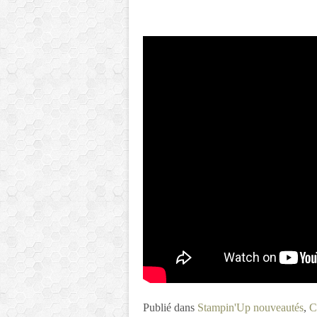
Publié dans
Stampin'Up nouveautés
,
C