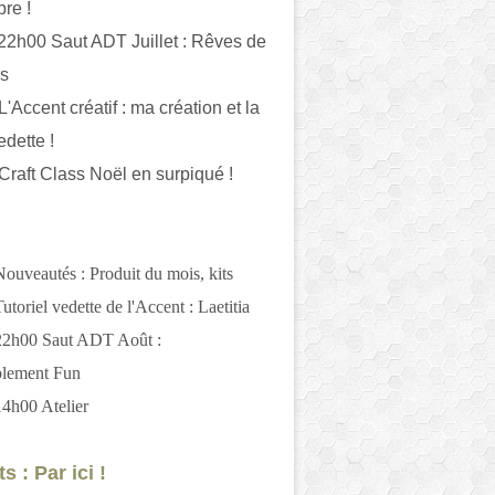
bre !
 22h00 Saut ADT Juillet : Rêves de
es
L'Accent créatif : ma création et la
edette !
 Craft Class Noël en surpiqué !
Nouveautés : Produit du mois, kits
utoriel vedette de l'Accent : Laetitia
 22h00 Saut ADT Août :
blement Fun
14h00 Atelier
s : Par ici !