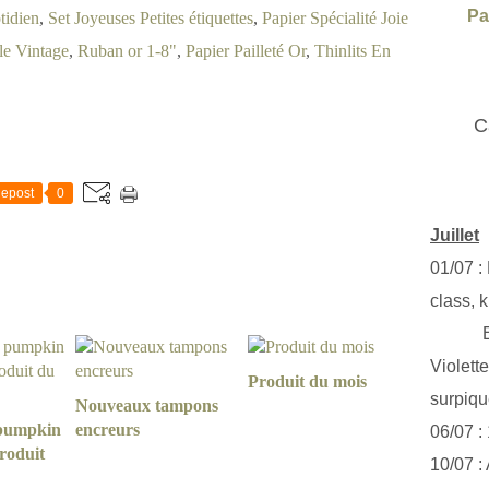
Pa
tidien
,
Set Joyeuses Petites étiquettes
,
Papier Spécialité Joie
le Vintage
,
Ruban or 1-8"
,
Papier Pailleté Or
,
Thinlits En
C
epost
0
Juillet
01/07 :
class, k
Exclus
Violett
Produit du mois
surpiq
Nouveaux tampons
 pumpkin
encreurs
06/07 :
roduit
10/07 :