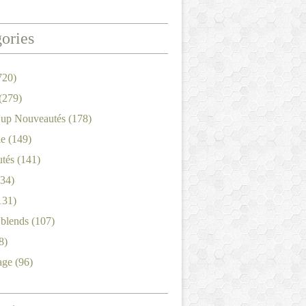
ories
720)
(279)
'up Nouveautés
(178)
le
(149)
tés
(141)
34)
131)
'blends
(107)
8)
age
(96)