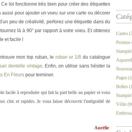
. Ce lot fonctionne très bien pour créer des étiquettes
 aussi pour ajouter un voeu sur une carte ou décorer
Catég
'un peu de créativité, perforez une étiquette dans du
t tournez là à 90° par rapport à votre voeu. Et obtenez
Cartes
(
 et facile !
Promos
Stampin
 retrouve mon top ruban, le
ruban or 1/8
du catalogue
Aquarel
ban dentelle vintage
. Enfin, on utilise sans hésiter la
Nouveau
its En Fleurs
pour terminer.
Pages
(1
Boîtes
(
le facile à reproduire qui fait la part belle au papier et vous
Stampin
ux chic et rapides. Je vous laisse découvrir l'intégralité de
Vélin
(9
Emboss
Aurélie