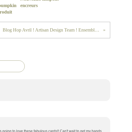
 pumpkin
encreurs
roduit
Blog Hop Avril ! Artisan Design Team ! Ensemble cadeaux Si Succulent !
s going to love these fabulous cards!! Can't wait to get my hands