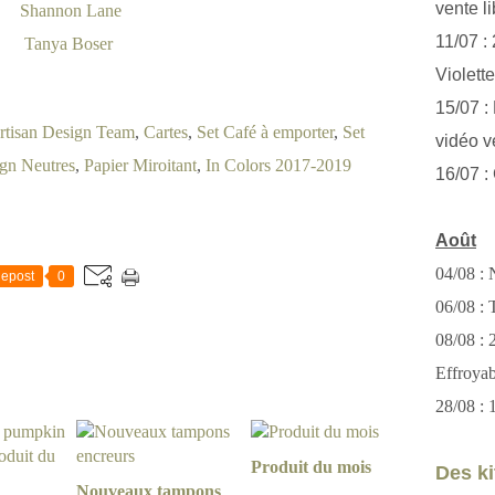
vente li
Shannon Lane
11/07 :
Tanya Boser
Violett
15/07 : 
rtisan Design Team
,
Cartes
,
Set Café à emporter
,
Set
vidéo v
ign Neutres
,
Papier Miroitant
,
In Colors 2017-2019
16/07 :
Août
04/08 : 
epost
0
06/08 : T
08/08 :
Effroya
28/08 : 
Produit du mois
Des kit
Nouveaux tampons