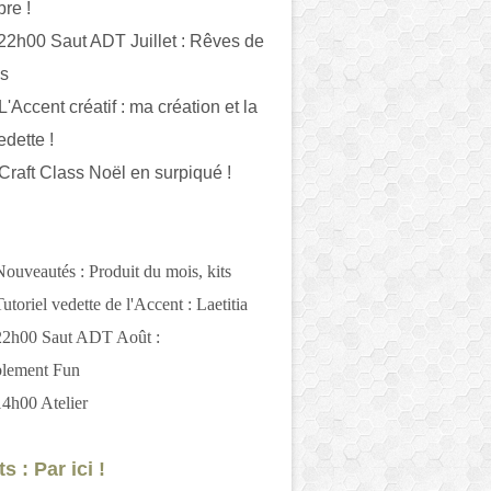
bre !
 22h00 Saut ADT Juillet : Rêves de
es
L'Accent créatif : ma création et la
edette !
 Craft Class Noël en surpiqué !
Nouveautés : Produit du mois, kits
utoriel vedette de l'Accent : Laetitia
 22h00 Saut ADT Août :
blement Fun
14h00 Atelier
s : Par ici !