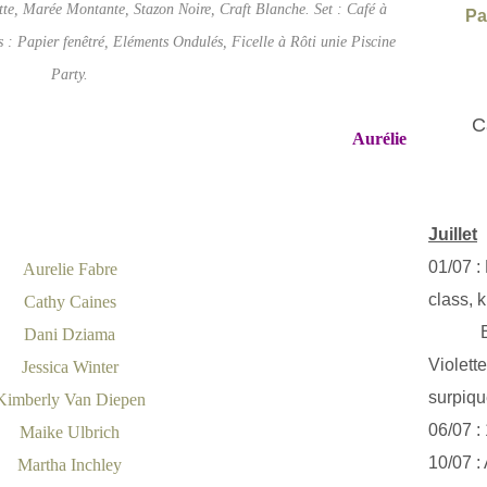
te, Marée Montante, Stazon Noire, Craft Blanche. Set : Café à
Pa
 : Papier fenêtré, Eléments Ondulés, Ficelle à Rôti unie Piscine
Party.
C
Aurélie
Juillet
01/07 :
Aurelie Fabre
class, k
Cathy Caines
Exclus
Dani Dziama
Violett
Jessica Winter
surpiq
Kimberly Van Diepen
06/07 :
Maike Ulbrich
10/07 :
Martha Inchley