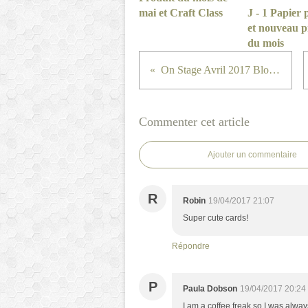
mai et Craft Class
J - 1 Papier
et nouveau p
du mois
On Stage Avril 2017 Blog Hop ! Jour 6
Commenter cet article
Ajouter un commentaire
R
Robin
19/04/2017 21:07
Super cute cards!
Répondre
P
Paula Dobson
19/04/2017 20:24
I am a coffee freak so I was alway