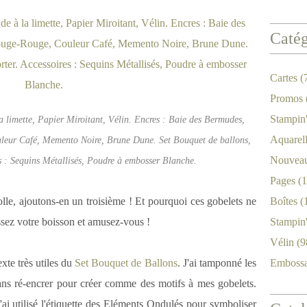
Catég
Cartes
(
Promos
Stampin
limette, Papier Miroitant, Vélin. Encres : Baie des Bermudes,
Aquarel
leur Café, Memento Noire, Brune Dune. Set Bouquet de ballons,
Nouveau
s : Sequins Métallisés, Poudre à embosser Blanche.
Pages
(1
olle, ajoutons-en un troisième ! Et pourquoi ces gobelets ne
Boîtes
(
ssez votre boisson et amusez-vous !
Stampin
Vélin
(9
exte très utiles du
Set Bouquet de Ballons
. J'ai tamponné les
Emboss
sans ré-encrer pour créer comme des motifs à mes gobelets.
j'ai utilisé l'étiquette des Eléments Ondulés pour symboliser