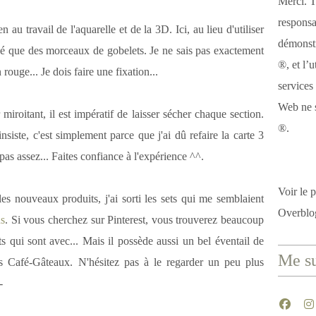
Merci. T
responsa
 au travail de l'aquarelle et de la 3D. Ici, au lieu d'utiliser
démonstr
onné que des morceaux de gobelets. Je ne sais pas exactement
®, et l’u
n rouge... Je dois faire une fixation...
services
Web ne s
miroitant, il est impératif de laisser sécher chaque section.
®.
siste, c'est simplement parce que j'ai dû refaire la carte 3
 pas assez... Faites confiance à l'expérience ^^.
Voir le p
es nouveaux produits, j'ai sorti les sets qui me semblaient
Overblo
ns
. Si vous cherchez sur Pinterest, vous trouverez beaucoup
its qui sont avec... Mais il possède aussi un bel éventail de
Me su
s Café-Gâteaux. N'hésitez pas à le regarder un peu plus
-