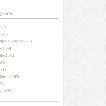
ories
720)
(279)
'up Nouveautés
(178)
le
(149)
tés
(141)
34)
131)
'blends
(107)
8)
age
(96)