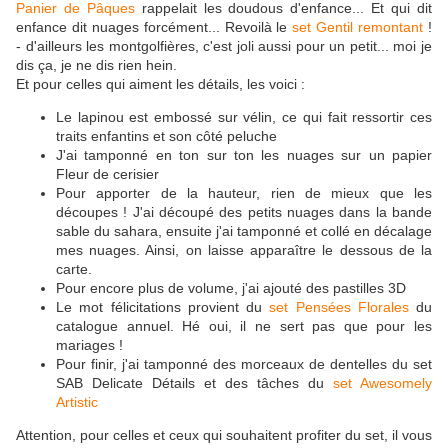
Panier de Pâques
rappelait les doudous d'enfance... Et qui dit
enfance dit nuages forcément... Revoilà le
set Gentil remontant
!
- d'ailleurs les montgolfières, c'est joli aussi pour un petit... moi je
dis ça, je ne dis rien hein.
Et pour celles qui aiment les détails, les voici :
Le lapinou est embossé sur vélin, ce qui fait ressortir ces
traits enfantins et son côté peluche
J'ai tamponné en ton sur ton les nuages sur un papier
Fleur de cerisier
Pour apporter de la hauteur, rien de mieux que les
découpes ! J'ai découpé des petits nuages dans la bande
sable du sahara, ensuite j'ai tamponné et collé en décalage
mes nuages. Ainsi, on laisse apparaître le dessous de la
carte.
Pour encore plus de volume, j'ai ajouté des pastilles 3D
Le mot félicitations provient du
set Pensées Florales
du
catalogue annuel. Hé oui, il ne sert pas que pour les
mariages !
Pour finir, j'ai tamponné des morceaux de dentelles du set
SAB Delicate Détails et des tâches du
set Awesomely
Artistic
Attention, pour celles et ceux qui souhaitent profiter du set, il vous