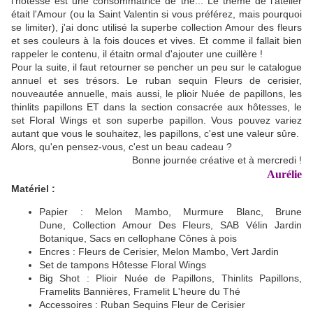
l'hôtesse est une consommatrice de thé... Le thème de l'atelier
était l'Amour (ou la Saint Valentin si vous préférez, mais pourquoi
se limiter), j'ai donc utilisé la superbe collection Amour des fleurs
et ses couleurs à la fois douces et vives. Et comme il fallait bien
rappeler le contenu, il étaitn ormal d'ajouter une cuillère !
Pour la suite, il faut retourner se pencher un peu sur le catalogue
annuel et ses trésors. Le ruban sequin Fleurs de cerisier,
nouveautée annuelle, mais aussi, le plioir Nuée de papillons, les
thinlits papillons ET dans la section consacrée aux hôtesses, le
set Floral Wings et son superbe papillon. Vous pouvez variez
autant que vous le souhaitez, les papillons, c'est une valeur sûre.
Alors, qu'en pensez-vous, c'est un beau cadeau ?
Bonne journée créative et à mercredi !
Aurélie
Matériel :
Papier : Melon Mambo, Murmure Blanc, Brune
Dune, Collection Amour Des Fleurs, SAB Vélin Jardin
Botanique,
Sacs en cellophane Cônes à pois
Encres : Fleurs de Cerisier, Melon Mambo, Vert Jardin
Set de tampons Hôtesse Floral Wings
Big Shot : Plioir Nuée de Papillons, Thinlits Papillons,
Framelits Bannières, Framelit L'heure du Thé
Accessoires : Ruban Sequins Fleur de Cerisier