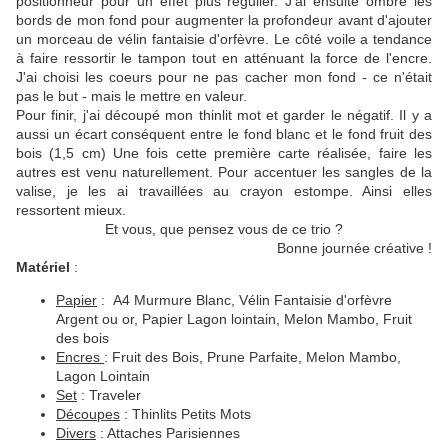
positionneur pour un effet plus régulier. J'ai ensuite ombré les
bords de mon fond pour augmenter la profondeur avant d'ajouter
un morceau de vélin fantaisie d'orfèvre. Le côté voile a tendance
à faire ressortir le tampon tout en atténuant la force de l'encre.
J'ai choisi les coeurs pour ne pas cacher mon fond - ce n'était
pas le but - mais le mettre en valeur.
Pour finir, j'ai découpé mon thinlit mot et garder le négatif. Il y a
aussi un écart conséquent entre le fond blanc et le fond fruit des
bois (1,5 cm) Une fois cette première carte réalisée, faire les
autres est venu naturellement. Pour accentuer les sangles de la
valise, je les ai travaillées au crayon estompe. Ainsi elles
ressortent mieux.
Et vous, que pensez vous de ce trio ?
Bonne journée créative !
Matériel
:
Papier
: A4 Murmure Blanc, Vélin Fantaisie d'orfèvre
Argent ou or, Papier Lagon lointain, Melon Mambo, Fruit
des bois
Encres
: Fruit des Bois, Prune Parfaite, Melon Mambo,
Lagon Lointain
Set
: Traveler
Découpes
: Thinlits Petits Mots
Divers
: Attaches Parisiennes