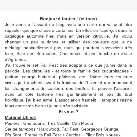
Bonjour à toutes ! (et tous)
Je reviens à l'assaut du blog avec une carte qui va peut être
rappeler quelque chose à certaines. En effet, on l'aperçoit dans le
catalogue automne hier, mais en version citrouille. J'ai voulu
changer un peu la donne et utiliser des couleurs que je ne
mélange habituellement pas, mais qui pourtant s'associent très
bien, Baie des Bermudes, Cari moulu et une touche de Zeste
d'Agrumes.
J'ai trouvé le set Fall Fest très adapté à ce que j'aime dans la
période. Les citrouilles - et toute la famille des cucurbitacées -
potiron, courge butternut, pâtisson, etc. J'aime leurs couleurs
vives qui tranchent avant la froideur de l'hiver et qui annoncent
les changements de couleurs des feuilles. Et pouvoir l'associer
avec un côté fantôme très gai finalement et pas du tout
horrifique, j'ai bien aimé. L'association framelit + tampons résine
fonctionne très bien et je suis très satisfaite.
Et vous ?
Matériel Utilisé
Papiers :
Gris Souris, Très Vanille, Cari Moulu
Set de tampons :
Hardwood, Fall Fest, Georgeous Grunge
Big Shot :
Framelits Fall Fest + Cercles + Plioir Bois Noueux