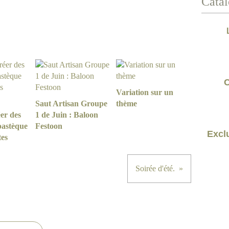
Catal
C
Variation sur un
Saut Artisan Groupe
thème
er des
1 de Juin : Baloon
pastèque
Festoon
Exclu
tes
Soirée d'été.