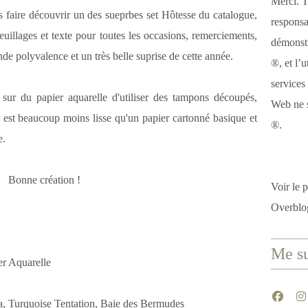
Merci. T
s faire découvrir un des sueprbes set Hôtesse du catalogue,
responsa
euillages et texte pour toutes les occasions, remerciements,
démonstr
nde polyvalence et un très belle suprise de cette année.
®, et l’u
services
 sur du papier aquarelle d'utiliser des tampons découpés,
Web ne s
r est beaucoup moins lisse qu'un papier cartonné basique et
®.
e.
Bonne création !
Voir le p
Overblo
Me su
r Aquarelle
, Turquoise Tentation, Baie des Bermudes