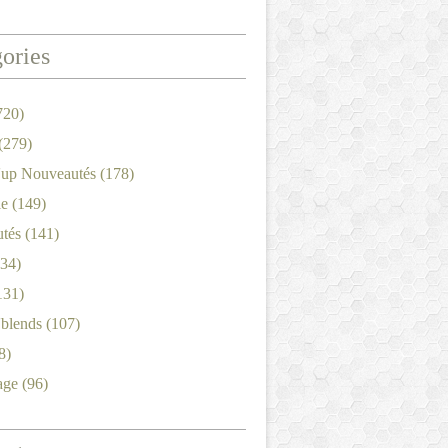
ories
720)
(279)
'up Nouveautés
(178)
le
(149)
tés
(141)
34)
131)
'blends
(107)
8)
age
(96)