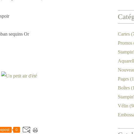
Catég
spoir
uban sequins Or
Cartes
(
Promos
Stampin
Aquarel
Nouveau
Pages
(1
Boîtes
(
Stampin
Vélin
(9
Emboss
epost
0