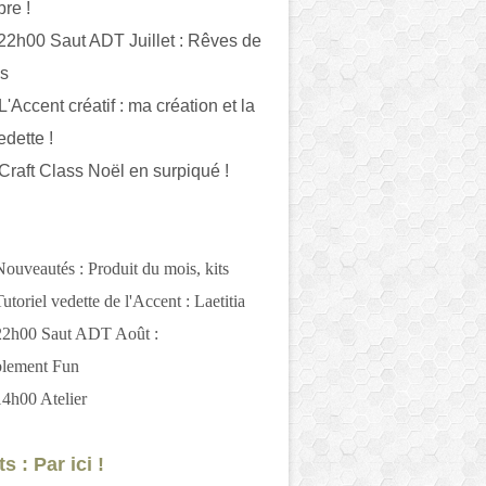
bre !
 22h00 Saut ADT Juillet : Rêves de
es
L'Accent créatif : ma création et la
edette !
 Craft Class Noël en surpiqué !
Nouveautés : Produit du mois, kits
utoriel vedette de l'Accent : Laetitia
 22h00 Saut ADT Août :
blement Fun
14h00 Atelier
s : Par ici !