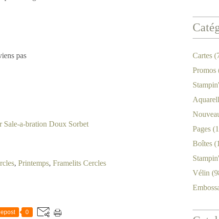
Catég
viens pas
Cartes
(
Promos
Stampin
Aquarel
Nouveau
Pages
(1
Boîtes
(
Stampin
rcles
,
Printemps
,
Framelits Cercles
Vélin
(9
Emboss
epost
0