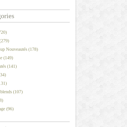
ories
720)
(279)
'up Nouveautés
(178)
le
(149)
tés
(141)
34)
131)
'blends
(107)
8)
age
(96)