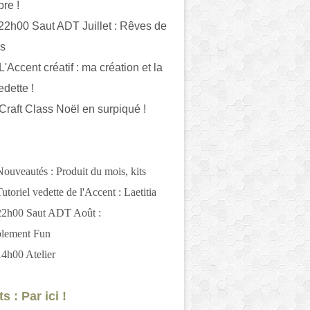
bre !
 22h00 Saut ADT Juillet : Rêves de
es
L'Accent créatif : ma création et la
edette !
 Craft Class Noël en surpiqué !
Nouveautés : Produit du mois, kits
utoriel vedette de l'Accent : Laetitia
 22h00 Saut ADT Août :
blement Fun
14h00 Atelier
s : Par ici !