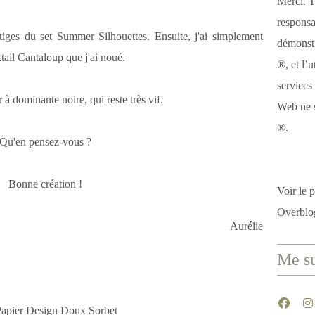
Merci. T
responsa
s tiges du set Summer Silhouettes. Ensuite, j'ai simplement
démonstr
tail Cantaloup que j'ai noué.
®, et l’u
services
r à dominante noire, qui reste très vif.
Web ne s
®.
Qu'en pensez-vous ?
Bonne création !
Voir le p
Overblo
Aurélie
Me su
apier Design Doux Sorbet