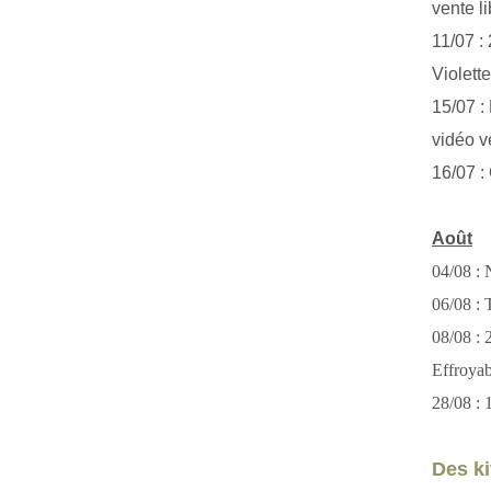
vente li
11/07 :
Violett
15/07 : 
vidéo v
16/07 :
Août
04/08 : 
06/08 : T
08/08 :
Effroya
28/08 : 
Des kit