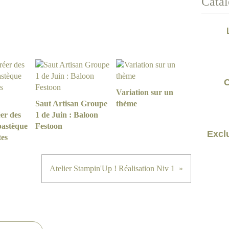
Catal
C
Variation sur un
Saut Artisan Groupe
thème
er des
1 de Juin : Baloon
pastèque
Festoon
Exclu
tes
Atelier Stampin'Up ! Réalisation Niv 1