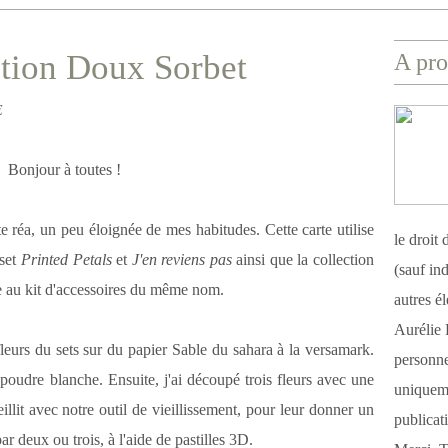
ation Doux Sorbet
A pro
E
Bonjour à toutes !
e réa, un peu éloignée de mes habitudes. Cette carte utilise
le droit
 set
Printed Petals
et
J'en reviens pas
ainsi que la collection
(sauf ind
 au kit d'accessoires du même nom.
autres é
Aurélie 
fleurs du sets sur du papier Sable du sahara à la versamark.
personnel
poudre blanche. Ensuite, j'ai découpé trois fleurs avec une
uniqueme
vieillit avec notre outil de vieillissement, pour leur donner un
publicat
ar deux ou trois, à l'aide de pastilles 3D.