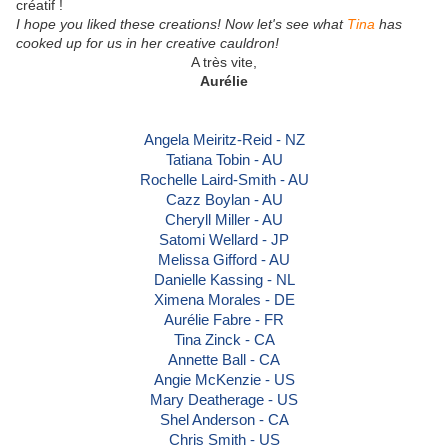
créatif !
I hope you liked these creations! Now let's see what
Tina
has
cooked up for us in her creative cauldron!
A très vite,
Aurélie
Angela Meiritz-Reid - NZ
Tatiana Tobin - AU
Rochelle Laird-Smith - AU
Cazz Boylan - AU
Cheryll Miller - AU
Satomi Wellard - J
P
Melissa Gifford - AU
Danielle Kassing - NL
Ximena Morales - DE
Aurélie Fabre - FR
Tina Zinck - CA
Annette Ball - CA
Angie McKenzie - US
Mary Deatherage - US
Shel Anderson - CA
Chris Smith - US