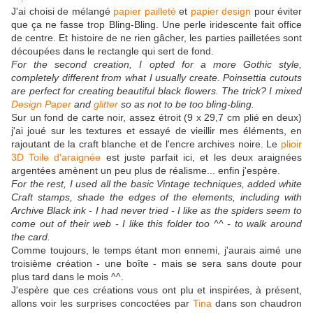
J'ai choisi de mélangé
papier pailleté
et
papier design
pour éviter
que ça ne fasse trop Bling-Bling. Une perle iridescente fait office
de centre. Et histoire de ne rien gâcher, les parties pailletées sont
découpées dans le rectangle qui sert de fond.
For the second creation, I opted for a more Gothic style,
completely different from what I usually create. Poinsettia cutouts
are perfect for creating beautiful black flowers. The trick? I mixed
Design Paper
and
glitter
so as not to be too bling-bling.
Sur un fond de carte noir, assez étroit (9 x 29,7 cm plié en deux)
j'ai joué sur les textures et essayé de vieillir mes éléments, en
rajoutant de la craft blanche et de l'encre archives noire. Le
plioir
3D Toile d'araignée
est juste parfait ici, et les deux araignées
argentées amènent un peu plus de réalisme... enfin j'espère.
For the rest, I used all the basic Vintage techniques, added white
Craft stamps, shade the edges of the elements, including with
Archive Black ink - I had never tried - I like as the spiders seem to
come out of their web - I like this folder too ^^ - to walk around
the card.
Comme toujours, le temps étant mon en
nemi, j'aurais aimé une
troisième création - une boîte - mais se sera sans doute pour
plus tard dans le mois ^^.
J'espère que ces créations vous ont plu et inspirées, à présent,
allons voir les surprises concoctées par
Tina
dans son chaudron