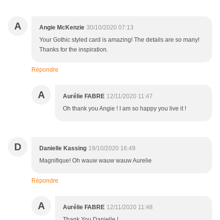
A
Angie McKenzie
30/10/2020 07:13
Your Gothic styled card is amazing! The details are so many!
Thanks for the inspiration.
Répondre
A
Aurélie FABRE
12/11/2020 11:47
Oh thank you Angie ! I am so happy you live it !
D
Danielle Kassing
19/10/2020 16:49
Magnifique! Oh wauw wauw wauw Aurelie
Répondre
A
Aurélie FABRE
12/11/2020 11:48
Thank You Danielle !