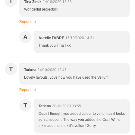
T
Tina Zinck
14/10/2020 13:33
Wonderful projects!!!
Répondre
A
Aurélie FABRE
16/10/2020 14:31
Thank you Tina ! xX
T
Tatiana
14/10/2020 12:47
Lovely layouts. Love how you have used the Vellum
Répondre
T
Tatiana
20/10/2020 03:55
Oops I thought you added colour to vellum as it looks
so translucent! The way you added the Craft White
ink made me think it's vellum! Sorry