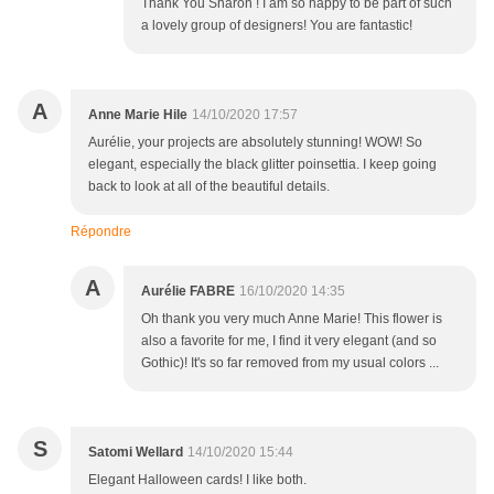
Thank You Sharon ! I am so happy to be part of such
a lovely group of designers! You are fantastic!
A
Anne Marie Hile
14/10/2020 17:57
Aurélie, your projects are absolutely stunning! WOW! So
elegant, especially the black glitter poinsettia. I keep going
back to look at all of the beautiful details.
Répondre
A
Aurélie FABRE
16/10/2020 14:35
Oh thank you very much Anne Marie! This flower is
also a favorite for me, I find it very elegant (and so
Gothic)! It's so far removed from my usual colors ...
S
Satomi Wellard
14/10/2020 15:44
Elegant Halloween cards! I like both.