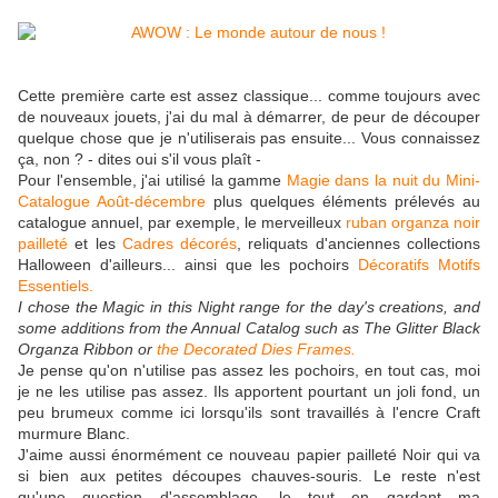
Cette première carte est assez classique... comme toujours avec
de nouveaux jouets, j'ai du mal à démarrer, de peur de découper
quelque chose que je n'utiliserais pas ensuite... Vous connaissez
ça, non ? - dites oui s'il vous plaît -
Pour l'ensemble, j'ai utilisé la gamme
Magie dans la nuit du Mini-
Catalogue Août-décembre
plus quelques éléments prélevés au
catalogue annuel, par exemple, le merveilleux
ruban organza noir
pailleté
et les
Cadres décorés
, reliquats d'anciennes collections
Halloween d'ailleurs... ainsi que les pochoirs
Décoratifs Motifs
Essentiels.
I chose the Magic in this Night range for the day's creations, and
some additions from the Annual Catalog such as The Glitter Black
Organza Ribbon or
the Decorated Dies Frames.
Je pense qu'on n'utilise pas assez les pochoirs, en tout cas, moi
je ne les utilise pas assez. Ils apportent pourtant un joli fond, un
peu brumeux comme ici lorsqu'ils sont travaillés à l'encre Craft
murmure Blanc.
J'aime aussi énormément ce nouveau papier pailleté Noir qui va
si bien aux petites découpes chauves-souris. Le reste n'est
qu'une question d'assemblage, le tout en gardant ma