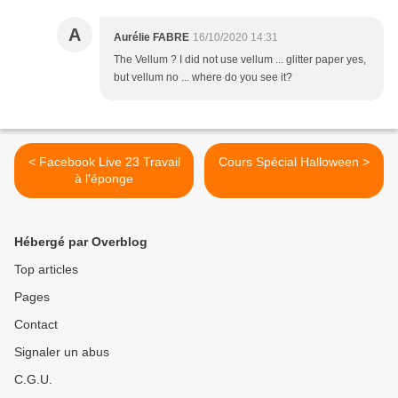
A
Aurélie FABRE
16/10/2020 14:31
The Vellum ? I did not use vellum ... glitter paper yes,
but vellum no ... where do you see it?
< Facebook Live 23 Travail
Cours Spécial Halloween >
à l'éponge
Hébergé par Overblog
Top articles
Pages
Contact
Signaler un abus
C.G.U.