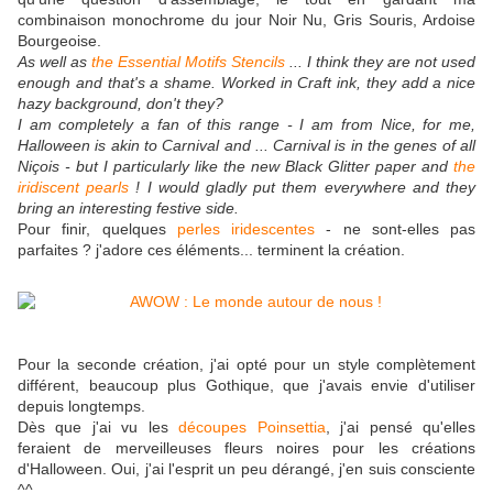
combinaison monochrome du jour Noir Nu, Gris Souris, Ardoise
Bourgeoise.
As well as
the Essential Motifs Stencils
... I think they are not used
enough and that's a shame. Worked in Craft ink, they add a nice
hazy background, don't they?
I am completely a fan of this range - I am from Nice, for me,
Halloween is akin to Carnival and ... Carnival is in the genes of all
Niçois - but I particularly like the new Black Glitter paper and
the
iridiscent pearls
! I would gladly put them everywhere and they
bring an interesting festive side.
Pour finir, quelques
perles iridescentes
- ne sont-elles pas
parfaites ? j'adore ces éléments... terminent la création.
Pour la seconde création, j'ai opté pour un style complètement
différent, beaucoup plus Gothique, que j'avais envie d'utiliser
depuis longtemps.
Dès que j'ai vu les
découpes Poinsettia
, j'ai pensé qu'elles
feraient de merveilleuses fleurs noires pour les créations
d'Halloween. Oui, j'ai l'esprit un peu dérangé, j'en suis consciente
^^.