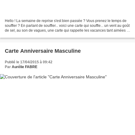
Hello ! La semaine de reprise s'est bien passée ? Vous prenez le temps de
souffler ? En parlant de souffler... voici une carte qui souffle... un vent au goût
de sel, au son de vagues, une carte qui rappelle les vacances tant aimées et
déjà bien trop lointaines....
Carte Anniversaire Masculine
Publié le 17/04/2015 à 09:42
Par
Aurélie FABRE