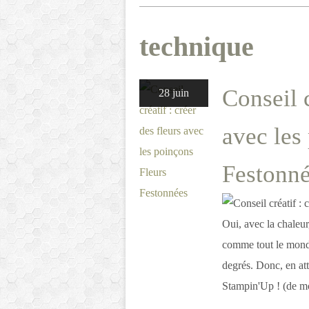
technique
Conseil c
28 juin
avec les
Festonn
Oui, avec la chaleur,
comme tout le monde,
degrés. Donc, en att
Stampin'Up ! (de mo