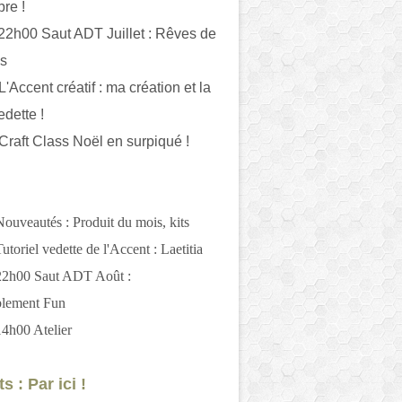
bre !
 22h00 Saut ADT Juillet : Rêves de
es
L'Accent créatif : ma création et la
edette !
 Craft Class Noël en surpiqué !
Nouveautés : Produit du mois, kits
utoriel vedette de l'Accent : Laetitia
 22h00 Saut ADT Août :
blement Fun
14h00 Atelier
s : Par ici !