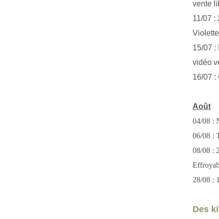
vente li
11/07 :
Violett
15/07 : 
vidéo v
16/07 :
Août
04/08 : 
06/08 : T
08/08 :
Effroya
28/08 : 
Des kit