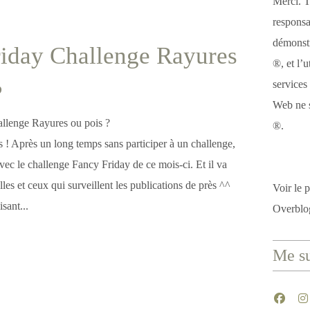
Merci. T
responsa
démonstr
iday Challenge Rayures
®, et l’u
services
?
Web ne s
®.
es ! Après un long temps sans participer à un challenge,
vec le challenge Fancy Friday de ce mois-ci. Et il va
lles et ceux qui surveillent les publications de près ^^
Voir le p
isant...
Overblo
Me su