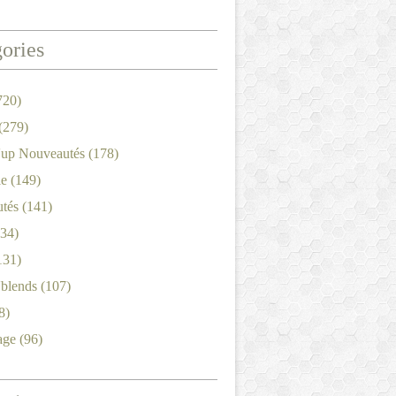
ories
720)
(279)
'up Nouveautés
(178)
le
(149)
tés
(141)
34)
131)
'blends
(107)
8)
age
(96)