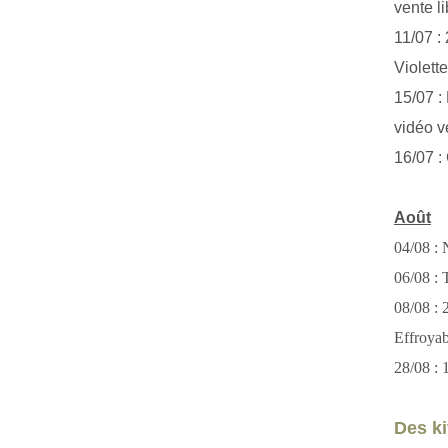
vente li
11/07 :
Violett
15/07 : 
vidéo v
16/07 :
Août
04/08 : 
06/08 : T
08/08 :
Effroya
28/08 : 
Des kit