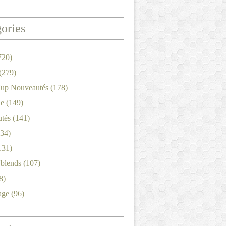
ories
720)
(279)
'up Nouveautés
(178)
le
(149)
tés
(141)
34)
131)
'blends
(107)
8)
age
(96)