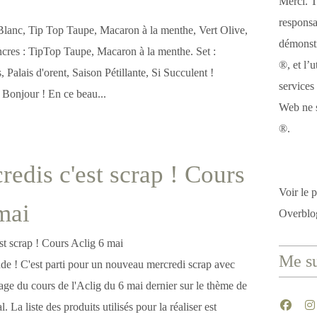
Merci. T
responsa
lanc, Tip Top Taupe, Macaron à la menthe, Vert Olive,
démonstr
Encres : TipTop Taupe, Macaron à la menthe. Set :
®, et l’u
 Palais d'orent, Saison Pétillante, Si Succulent !
services
Bonjour ! En ce beau...
Web ne s
®.
redis c'est scrap ! Cours
Voir le p
mai
Overblo
Me su
de ! C'est parti pour un nouveau mercredi scrap avec
ge du cours de l'Aclig du 6 mai dernier sur le thème de
La liste des produits utilisés pour la réaliser est