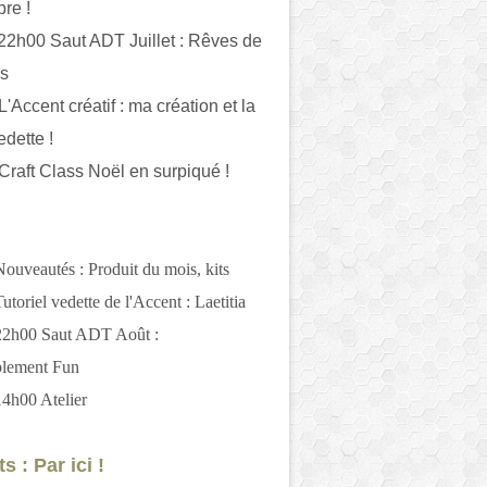
bre !
 22h00 Saut ADT Juillet : Rêves de
es
L'Accent créatif : ma création et la
edette !
 Craft Class Noël en surpiqué !
Nouveautés : Produit du mois, kits
utoriel vedette de l'Accent : Laetitia
 22h00 Saut ADT Août :
blement Fun
14h00 Atelier
s : Par ici !