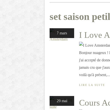
set saison peti
I Love 
7 mars
Bonjour nuageux ! La
j'ai accepté de donn
jamais cru que j'aur
voilà qu'à présent,...
LIRE LA SUITE
Cours Ac
29 mai