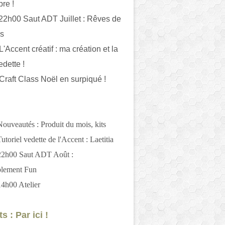
bre !
 22h00 Saut ADT Juillet : Rêves de
es
L'Accent créatif : ma création et la
edette !
 Craft Class Noël en surpiqué !
Nouveautés : Produit du mois, kits
utoriel vedette de l'Accent : Laetitia
 22h00 Saut ADT Août :
blement Fun
14h00 Atelier
s : Par ici !