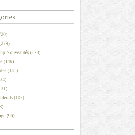
ories
720)
(279)
'up Nouveautés
(178)
le
(149)
tés
(141)
34)
131)
'blends
(107)
8)
age
(96)