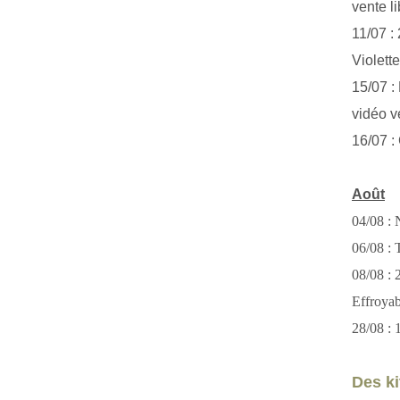
vente li
11/07 :
Violett
15/07 : 
vidéo v
16/07 :
Août
04/08 : 
06/08 : T
08/08 :
Effroya
28/08 : 
Des kit