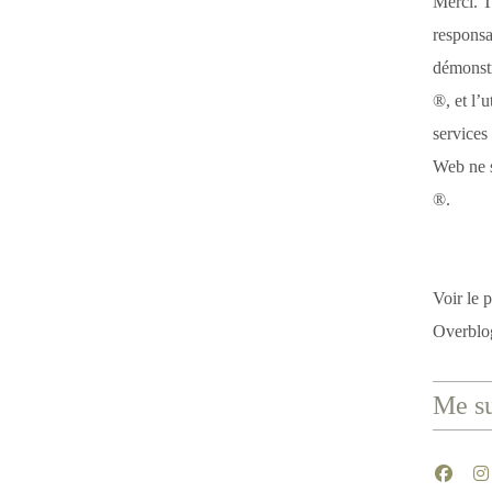
Merci. T
responsa
démonstr
®, et l’u
services
Web ne s
®.
Voir le p
Overblo
Me su