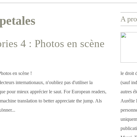
 petales
A pro
ries 4 : Photos en scène
le droit
 lecteurs internationaux, n'oubliez pas d'utiliser la
(sauf ind
que pour mieux apprécier le saut. For European readers,
autres é
 machine translation to better appreciate the jump. Als
Aurélie 
önner...
personnel
uniqueme
publicat