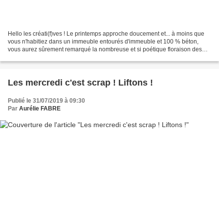
Hello les créati(f)ves ! Le printemps approche doucement et... à moins que
vous n'habitiez dans un immeuble entourés d'immeuble et 100 % béton,
vous aurez sûrement remarqué la nombreuse et si poétique floraison des
pruniers de toute sorte. Et justement,...
Les mercredi c'est scrap ! Liftons !
Publié le 31/07/2019 à 09:30
Par
Aurélie FABRE