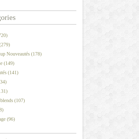
ories
720)
(279)
'up Nouveautés
(178)
le
(149)
tés
(141)
34)
131)
'blends
(107)
8)
age
(96)