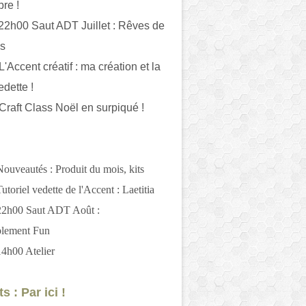
bre !
 22h00 Saut ADT Juillet : Rêves de
es
L'Accent créatif : ma création et la
edette !
 Craft Class Noël en surpiqué !
Nouveautés : Produit du mois, kits
utoriel vedette de l'Accent : Laetitia
 22h00 Saut ADT Août :
blement Fun
14h00 Atelier
s : Par ici !