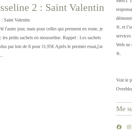
Merci. T
seline 2 : Saint Valentin
responsa
démonstr
®, et l’u
lé l'autre jour, mais pour celles qui prennent en route, je
services
 les petits sachets en mousseline. Rappel : Les sachets
Web ne s
us par lots de 8 pour 11,95€ Après le premier essai,j'ai
®.
..
Voir le p
Overblo
Me su