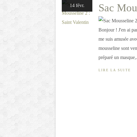
Sac Mous
14 févr.
Bonjour ! J'en ai par
me suis amusée avec
mousseline sont vend
préparé un masque,.
LIRE LA SUITE