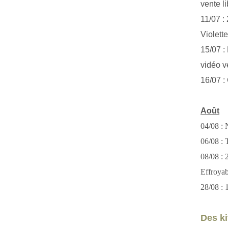
vente li
11/07 :
Violett
15/07 : 
vidéo v
16/07 :
Août
04/08 : 
06/08 : T
08/08 :
Effroya
28/08 : 
Des kit