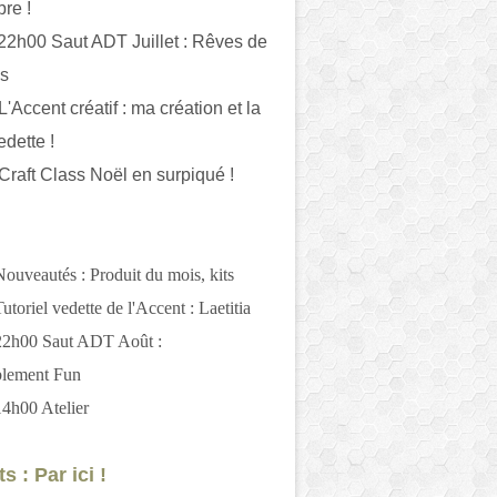
bre !
 22h00 Saut ADT Juillet : Rêves de
es
L'Accent créatif : ma création et la
edette !
 Craft Class Noël en surpiqué !
Nouveautés : Produit du mois, kits
utoriel vedette de l'Accent : Laetitia
 22h00 Saut ADT Août :
blement Fun
14h00 Atelier
s : Par ici !