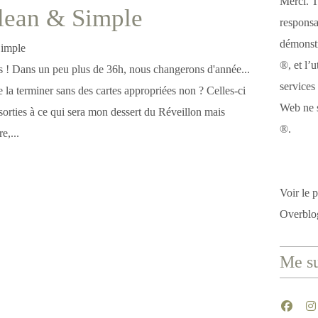
Merci. T
lean & Simple
responsa
démonstr
®, et l’u
es ! Dans un peu plus de 36h, nous changerons d'année...
services
 la terminer sans des cartes appropriées non ? Celles-ci
Web ne s
sorties à ce qui sera mon dessert du Réveillon mais
®.
e,...
Voir le p
Overblo
Me su