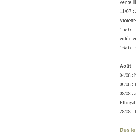
vente li
11/07 :
Violett
15/07 : 
vidéo v
16/07 :
Août
04/08 : 
06/08 : T
08/08 :
Effroya
28/08 : 
Des kit