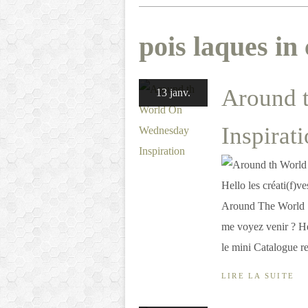
pois laques in
Around 
13 janv.
Inspirat
Hello les créati(f)
Around The World ! 
me voyez venir ? Hé
le mini Catalogue r
LIRE LA SUITE