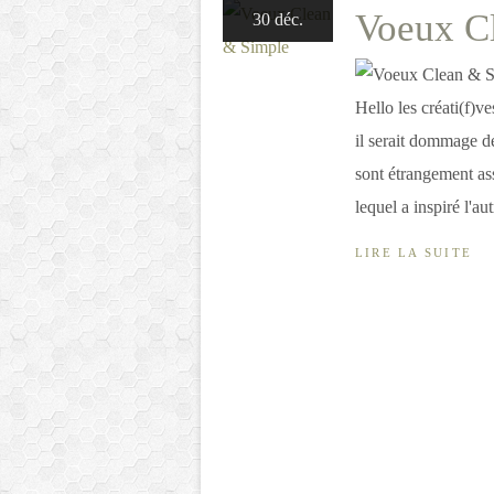
Voeux C
30 déc.
Hello les créati(f)v
il serait dommage de
sont étrangement as
lequel a inspiré l'autr
LIRE LA SUITE