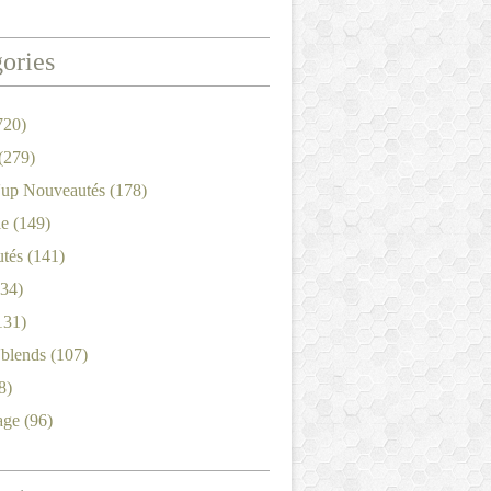
ories
720)
(279)
'up Nouveautés
(178)
le
(149)
tés
(141)
34)
131)
'blends
(107)
8)
age
(96)