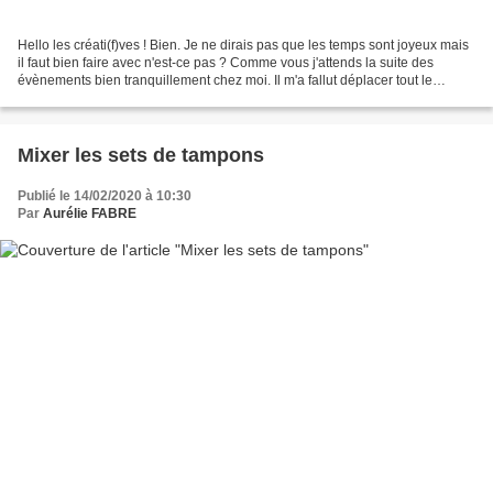
Hello les créati(f)ves ! Bien. Je ne dirais pas que les temps sont joyeux mais
il faut bien faire avec n'est-ce pas ? Comme vous j'attends la suite des
évènements bien tranquillement chez moi. Il m'a fallut déplacer tout le
matériel pour continuer à scrapper...
Mixer les sets de tampons
Publié le 14/02/2020 à 10:30
Par
Aurélie FABRE