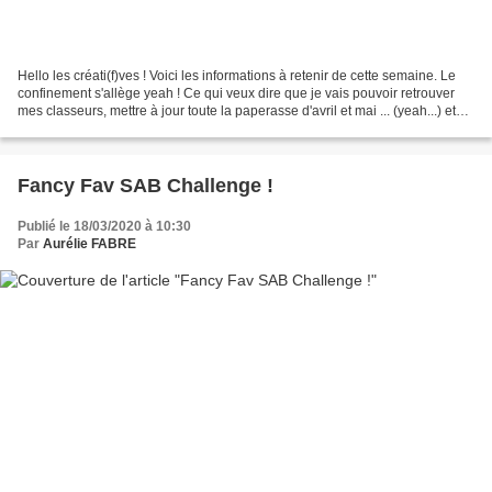
Hello les créati(f)ves ! Voici les informations à retenir de cette semaine. Le
confinement s'allège yeah ! Ce qui veux dire que je vais pouvoir retrouver
mes classeurs, mettre à jour toute la paperasse d'avril et mai ... (yeah...) et
sortir tous les sets,...
Fancy Fav SAB Challenge !
Publié le 18/03/2020 à 10:30
Par
Aurélie FABRE