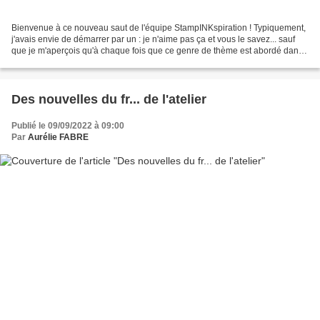
Bienvenue à ce nouveau saut de l'équipe StampINKspiration ! Typiquement,
j'avais envie de démarrer par un : je n'aime pas ça et vous le savez... sauf
que je m'aperçois qu'à chaque fois que ce genre de thème est abordé dans
une équipe, je prends beaucoup...
Des nouvelles du fr... de l'atelier
Publié le 09/09/2022 à 09:00
Par
Aurélie FABRE