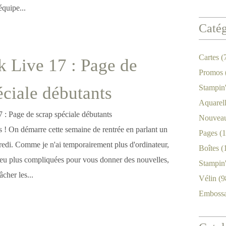
équipe...
Catég
Cartes
(
 Live 17 : Page de
Promos
éciale débutants
Stampin
Aquarel
Nouveau
es ! On démarre cette semaine de rentrée en parlant un
Pages
(1
redi. Comme je n'ai temporairement plus d'ordinateur,
Boîtes
(
peu plus compliquées pour vous donner des nouvelles,
Stampin
âcher les...
Vélin
(9
Emboss