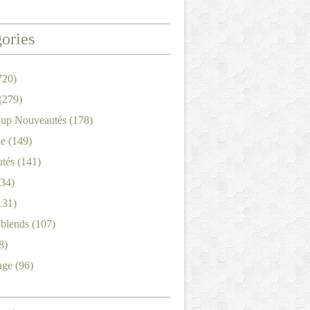
ories
720)
(279)
'up Nouveautés
(178)
le
(149)
tés
(141)
34)
131)
'blends
(107)
8)
age
(96)