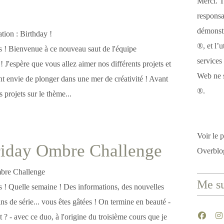
Merci. T
responsa
démonstr
®, et l’u
es ! Bienvenue à ce nouveau saut de l'équipe
services
J'espère que vous allez aimer nos différents projets et
Web ne s
nt envie de plonger dans une mer de créativité ! Avant
®.
projets sur le thème...
Voir le p
riday Ombre Challenge
Overblo
Me su
es ! Quelle semaine ! Des informations, des nouvelles
ins de série... vous êtes gâtées ! On termine en beauté -
t ? - avec ce duo, à l'origine du troisième cours que je