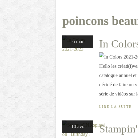
poincons beau
In Color
6 mai
Hello les créati(f)v
catalogue annuel et 
décidé de faire un v
série de vidéos sur 
LIRE LA SUITE
Stampin'
10 avr.