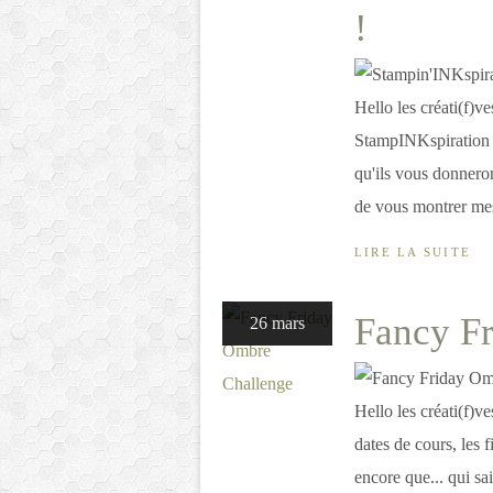
!
Hello les créati(f)v
StampINKspiration ! 
qu'ils vous donnero
de vous montrer mes 
LIRE LA SUITE
Fancy F
26 mars
Hello les créati(f)v
dates de cours, les f
encore que... qui sai