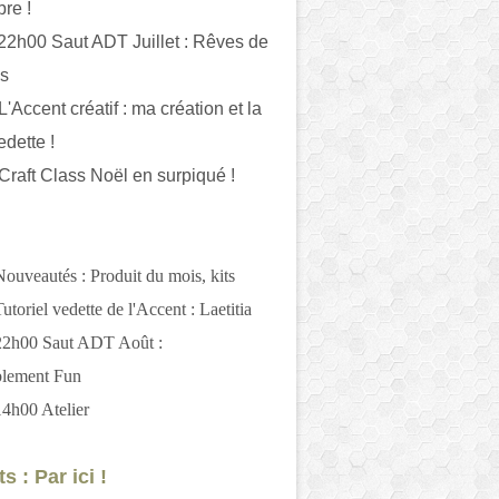
bre !
 22h00 Saut ADT Juillet : Rêves de
es
L'Accent créatif : ma création et la
edette !
 Craft Class Noël en surpiqué !
Nouveautés : Produit du mois, kits
utoriel vedette de l'Accent : Laetitia
 22h00 Saut ADT Août :
blement Fun
14h00 Atelier
s : Par ici !