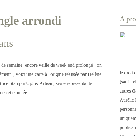
ngle arrondi
A pro
sans
 de semaine, encore veille de week end prolongé - on
le droit
ément -, voici une carte à l'origine réalisée par Hélène
(sauf ind
rice Stampin'Up! & Artisan, seule représentante
autres é
ue cette année....
Aurélie 
personnel
uniqueme
publicat