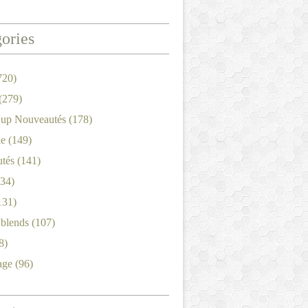
ories
720)
(279)
'up Nouveautés
(178)
le
(149)
tés
(141)
34)
131)
'blends
(107)
8)
age
(96)