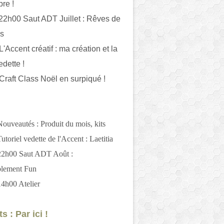
bre !
 22h00 Saut ADT Juillet : Rêves de
es
L'Accent créatif : ma création et la
edette !
 Craft Class Noël en surpiqué !
Nouveautés : Produit du mois, kits
utoriel vedette de l'Accent : Laetitia
 22h00 Saut ADT Août :
blement Fun
14h00 Atelier
s : Par ici !