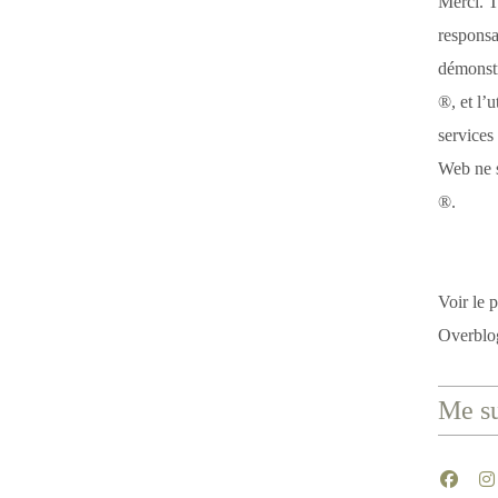
Merci. T
responsa
démonstr
®, et l’u
services
Web ne s
®.
Voir le p
Overblo
Me su