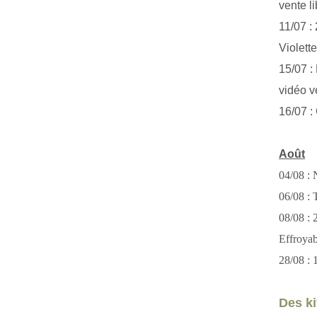
vente li
11/07 :
Violett
15/07 : 
vidéo v
16/07 :
Août
04/08 : 
06/08 : T
08/08 :
Effroya
28/08 : 
Des kit