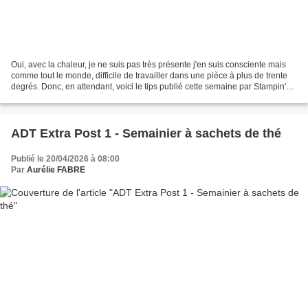
Oui, avec la chaleur, je ne suis pas très présente j'en suis consciente mais
comme tout le monde, difficile de travailler dans une pièce à plus de trente
degrés. Donc, en attendant, voici le tips publié cette semaine par Stampin'Up
! (de moi) pour vous....
ADT Extra Post 1 - Semainier à sachets de thé
Publié le 20/04/2026 à 08:00
Par
Aurélie FABRE