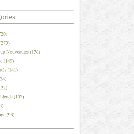
ories
720)
(279)
'up Nouveautés
(178)
le
(149)
tés
(141)
34)
132)
'blends
(107)
8)
age
(96)