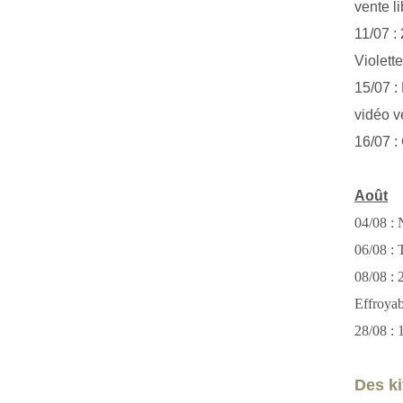
vente li
11/07 :
Violett
15/07 : 
vidéo v
16/07 :
Août
04/08 : 
06/08 : T
08/08 :
Effroya
28/08 : 
Des kit