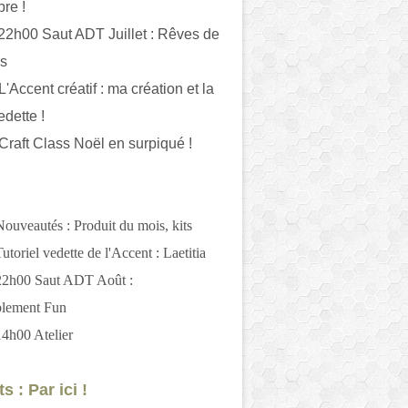
bre !
 22h00 Saut ADT Juillet : Rêves de
es
L'Accent créatif : ma création et la
edette !
 Craft Class Noël en surpiqué !
Nouveautés : Produit du mois, kits
utoriel vedette de l'Accent : Laetitia
 22h00 Saut ADT Août :
blement Fun
14h00 Atelier
s : Par ici !