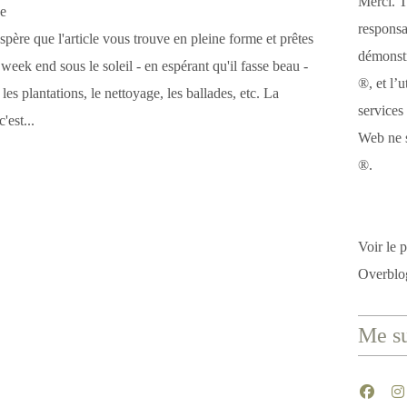
Merci. T
responsa
père que l'article vous trouve en pleine forme et prêtes
démonstr
week end sous le soleil - en espérant qu'il fasse beau -
®, et l’u
les plantations, le nettoyage, les ballades, etc. La
services
'est...
Web ne s
®.
Voir le p
Overblo
Me su