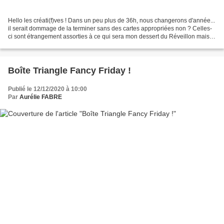
Hello les créati(f)ves ! Dans un peu plus de 36h, nous changerons d'année...
il serait dommage de la terminer sans des cartes appropriées non ? Celles-
ci sont étrangement assorties à ce qui sera mon dessert du Réveillon mais
lequel a inspiré l'autre,...
Boîte Triangle Fancy Friday !
Publié le 12/12/2020 à 10:00
Par
Aurélie FABRE