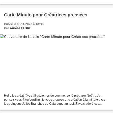
suis incapable de...
Carte Minute pour Créatrices pressées
Publié le 03/11/2020 à 10:30
Par
Aurélie FABRE
Hello les créati(f)ves ! Il est temps de commencer à préparer Noël, qu'en
pensez-vous ? Aujourd'hui, je vous propose une création à la minute avec
les poinçons Jolies Branches du Catalogue annuel. J'avais adoré ces
découpes proposées au catalogue saisonnier...