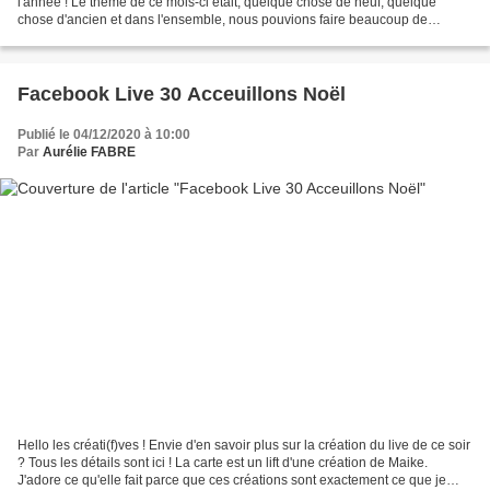
l'année ! Le thème de ce mois-ci était, quelque chose de neuf, quelque
chose d'ancien et dans l'ensemble, nous pouvions faire beaucoup de
choses... Mais le thème de ce mois de décembre,...
Facebook Live 30 Acceuillons Noël
Publié le 04/12/2020 à 10:00
Par
Aurélie FABRE
Hello les créati(f)ves ! Envie d'en savoir plus sur la création du live de ce soir
? Tous les détails sont ici ! La carte est un lift d'une création de Maike.
J'adore ce qu'elle fait parce que ces créations sont exactement ce que je